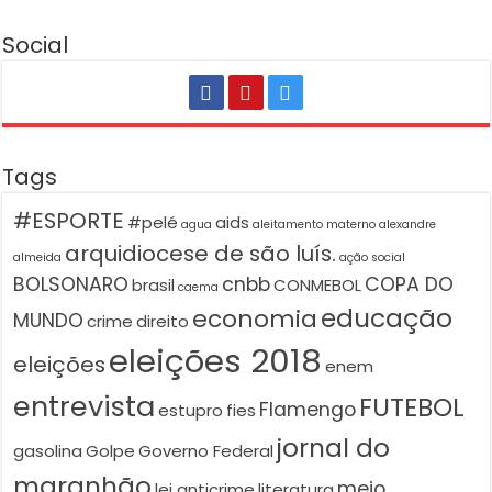
Social
Tags
#ESPORTE
#pelé
aids
agua
aleitamento materno
alexandre
arquidiocese de são luís.
almeida
ação social
BOLSONARO
cnbb
COPA DO
brasil
CONMEBOL
caema
educação
economia
MUNDO
crime
direito
eleições 2018
eleições
enem
entrevista
FUTEBOL
Flamengo
estupro
fies
jornal do
gasolina
Golpe
Governo Federal
maranhão
meio
lei anticrime
literatura