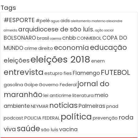
Tags
#ESPORTE
#pelé
aids
agua
aleitamento materno
alexandre
arquidiocese de são luís.
almeida
ação social
BOLSONARO
cnbb
COPA DO
brasil
CONMEBOL
caema
educação
economia
MUNDO
crime
direito
eleições 2018
eleições
enem
entrevista
FUTEBOL
Flamengo
estupro
fies
jornal do
gasolina
Golpe
Governo Federal
maranhão
meio
lei anticrime
literatura
notícias
ambiente
Palmeiras
NEYMAR
pnad
política
roda
podcast
POLICIA FEDERAL
prevenção
saúde
viva
vacina
são luís