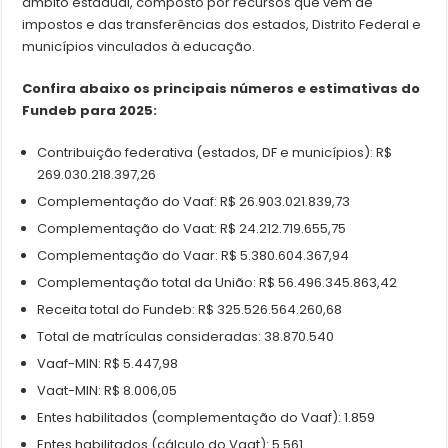
âmbito estadual, composto por recursos que vem de
impostos e das transferências dos estados, Distrito Federal e
municípios vinculados à educação.
Confira abaixo os principais números e estimativas do
Fundeb para 2025:
Contribuição federativa (estados, DF e municípios): R$
269.030.218.397,26
Complementação do Vaaf: R$ 26.903.021.839,73
Complementação do Vaat: R$ 24.212.719.655,75
Complementação do Vaar: R$ 5.380.604.367,94
Complementação total da União: R$ 56.496.345.863,42
Receita total do Fundeb: R$ 325.526.564.260,68
Total de matrículas consideradas: 38.870.540
Vaaf-MIN: R$ 5.447,98
Vaat-MIN: R$ 8.006,05
Entes habilitados (complementação do Vaaf): 1.859
Entes habilitados (cálculo do Vaat): 5.561