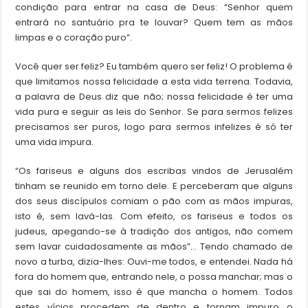
condição para entrar na casa de Deus: “Senhor quem
entrará no santuário pra te louvar? Quem tem as mãos
limpas e o coração puro”.
Você quer ser feliz? Eu também quero ser feliz! O problema é
que limitamos nossa felicidade a esta vida terrena. Todavia,
a palavra de Deus diz que não; nossa felicidade é ter uma
vida pura e seguir as leis do Senhor. Se para sermos felizes
precisamos ser puros, logo para sermos infelizes é só ter
uma vida impura.
“Os fariseus e alguns dos escribas vindos de Jerusalém
tinham se reunido em torno dele. E perceberam que alguns
dos seus discípulos comiam o pão com as mãos impuras,
isto é, sem lavá-las. Com efeito, os fariseus e todos os
judeus, apegando-se à tradição dos antigos, não comem
sem lavar cuidadosamente as mãos”… Tendo chamado de
novo a turba, dizia-lhes: Ouvi-me todos, e entendei. Nada há
fora do homem que, entrando nele, o possa manchar; mas o
que sai do homem, isso é que mancha o homem. Todos
estes vícios procedem de dentro e tornam impuro o