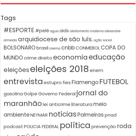
Tags
#ESPORTE
#pelé
aids
agua
aleitamento materno
alexandre
arquidiocese de são luís.
almeida
ação social
BOLSONARO
cnbb
COPA DO
brasil
CONMEBOL
caema
educação
economia
MUNDO
crime
direito
eleições 2018
eleições
enem
entrevista
FUTEBOL
Flamengo
estupro
fies
jornal do
gasolina
Golpe
Governo Federal
maranhão
meio
lei anticrime
literatura
notícias
ambiente
Palmeiras
NEYMAR
pnad
política
roda
podcast
POLICIA FEDERAL
prevenção