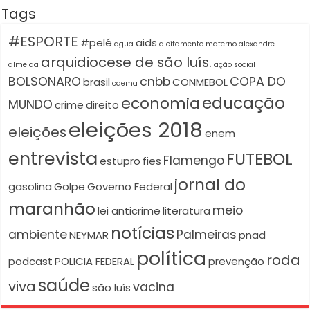
Tags
#ESPORTE
#pelé
aids
agua
aleitamento materno
alexandre
arquidiocese de são luís.
almeida
ação social
BOLSONARO
cnbb
COPA DO
brasil
CONMEBOL
caema
educação
economia
MUNDO
crime
direito
eleições 2018
eleições
enem
entrevista
FUTEBOL
Flamengo
estupro
fies
jornal do
gasolina
Golpe
Governo Federal
maranhão
meio
lei anticrime
literatura
notícias
ambiente
Palmeiras
NEYMAR
pnad
política
roda
podcast
POLICIA FEDERAL
prevenção
saúde
viva
vacina
são luís