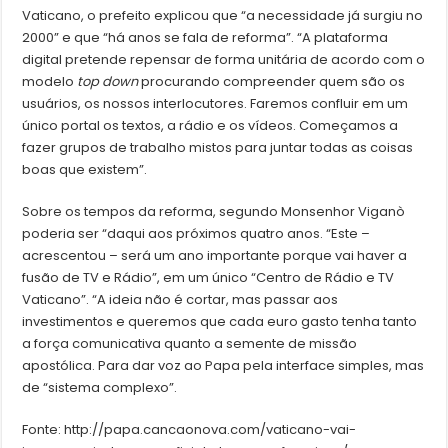
Vaticano, o prefeito explicou que “a necessidade já surgiu no
2000” e que “há anos se fala de reforma”. “A plataforma
digital pretende repensar de forma unitária de acordo com o
modelo
top down
procurando compreender quem são os
usuários, os nossos interlocutores. Faremos confluir em um
único portal os textos, a rádio e os vídeos. Começamos a
fazer grupos de trabalho mistos para juntar todas as coisas
boas que existem”.
Sobre os tempos da reforma, segundo Monsenhor Viganò
poderia ser “daqui aos próximos quatro anos. “Este –
acrescentou – será um ano importante porque vai haver a
fusão de TV e Rádio”, em um único “Centro de Rádio e TV
Vaticano”. “A ideia não é cortar, mas passar aos
investimentos e queremos que cada euro gasto tenha tanto
a força comunicativa quanto a semente de missão
apostólica. Para dar voz ao Papa pela interface simples, mas
de “sistema complexo”.
Fonte: http://papa.cancaonova.com/vaticano-vai-