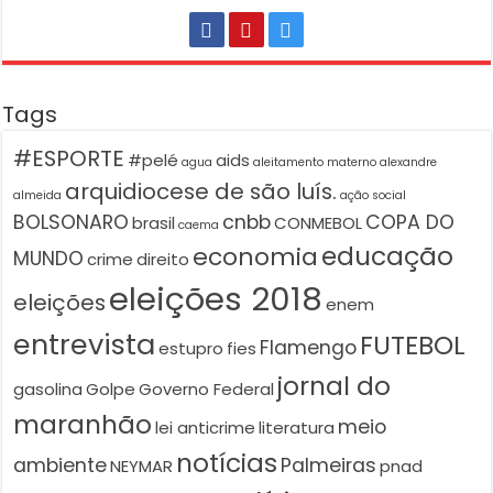
Tags
#ESPORTE
#pelé
aids
agua
aleitamento materno
alexandre
arquidiocese de são luís.
almeida
ação social
BOLSONARO
cnbb
COPA DO
brasil
CONMEBOL
caema
educação
economia
MUNDO
crime
direito
eleições 2018
eleições
enem
entrevista
FUTEBOL
Flamengo
estupro
fies
jornal do
gasolina
Golpe
Governo Federal
maranhão
meio
lei anticrime
literatura
notícias
ambiente
Palmeiras
NEYMAR
pnad