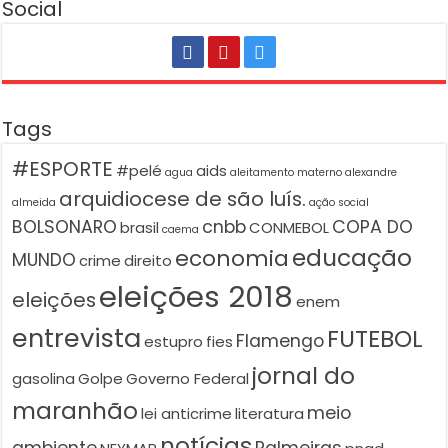
Social
Tags
#ESPORTE
#pelé
aids
agua
aleitamento materno
alexandre
arquidiocese de são luís.
almeida
ação social
BOLSONARO
cnbb
COPA DO
brasil
CONMEBOL
caema
educação
economia
MUNDO
crime
direito
eleições 2018
eleições
enem
entrevista
FUTEBOL
Flamengo
estupro
fies
jornal do
gasolina
Golpe
Governo Federal
maranhão
meio
lei anticrime
literatura
notícias
ambiente
Palmeiras