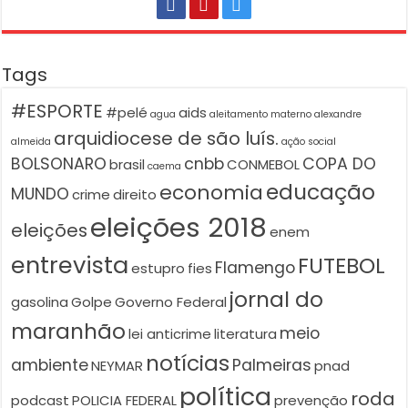
Tags
#ESPORTE
#pelé
aids
agua
aleitamento materno
alexandre
arquidiocese de são luís.
almeida
ação social
BOLSONARO
cnbb
COPA DO
brasil
CONMEBOL
caema
educação
economia
MUNDO
crime
direito
eleições 2018
eleições
enem
entrevista
FUTEBOL
Flamengo
estupro
fies
jornal do
gasolina
Golpe
Governo Federal
maranhão
meio
lei anticrime
literatura
notícias
ambiente
Palmeiras
NEYMAR
pnad
política
roda
podcast
POLICIA FEDERAL
prevenção