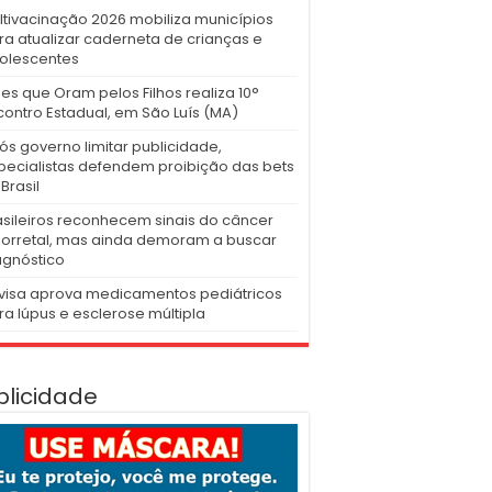
ltivacinação 2026 mobiliza municípios
ra atualizar caderneta de crianças e
olescentes
es que Oram pelos Filhos realiza 10°
contro Estadual, em São Luís (MA)
ós governo limitar publicidade,
pecialistas defendem proibição das bets
Brasil
asileiros reconhecem sinais do câncer
lorretal, mas ainda demoram a buscar
agnóstico
visa aprova medicamentos pediátricos
ra lúpus e esclerose múltipla
blicidade