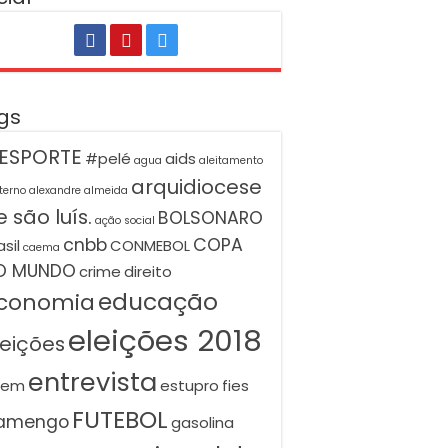
gs
ESPORTE
#pelé
aids
agua
aleitamento
arquidiocese
terno
alexandre almeida
 são luís.
BOLSONARO
ação social
cnbb
COPA
asil
CONMEBOL
caema
O MUNDO
crime
direito
educação
conomia
eleições 2018
leições
entrevista
nem
estupro
fies
FUTEBOL
lamengo
gasolina