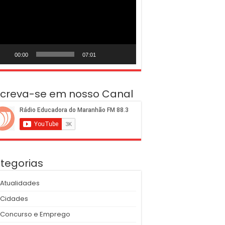
deo
00:00
07:01
screva-se em nosso Canal
tegorias
Atualidades
Cidades
Concurso e Emprego