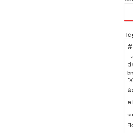
Ta
#
ma
de
br
D
e
e
e
F