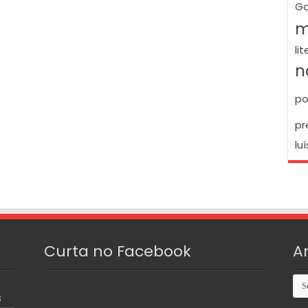
Go
m
li
n
po
pr
luí
Curta no Facebook
A
Arq
S