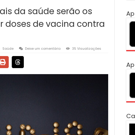
nais da saúde serão os
Ap
r doses de vacina contra
Saúde
Deixe um comentário
35 Visualizações
Ap
Ca
To
de