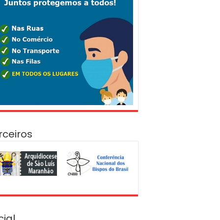
rceiros
cial