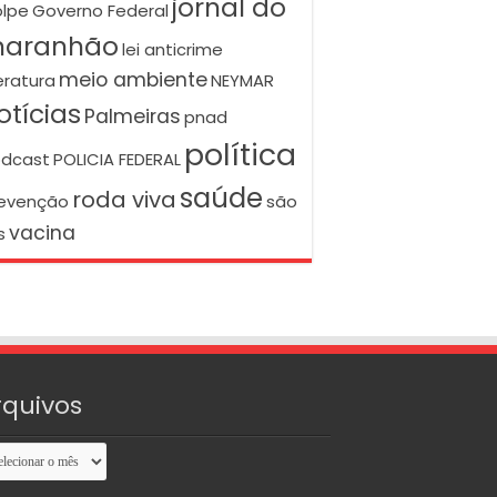
jornal do
lpe
Governo Federal
aranhão
lei anticrime
meio ambiente
teratura
NEYMAR
otícias
Palmeiras
pnad
política
dcast
POLICIA FEDERAL
saúde
roda viva
evenção
são
vacina
s
rquivos
uivos