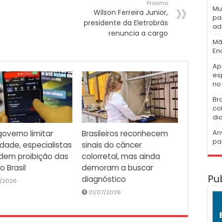
Próximo
Mu
Wilson Ferreira Junior,
pa
presidente da Eletrobrás
ad
renuncia a cargo
Mã
En
Ap
es
no 
Br
co
di
An
overno limitar
Brasileiros reconhecem
pa
idade, especialistas
sinais do câncer
dem proibição das
colorretal, mas ainda
o Brasil
demoram a buscar
Pu
diagnóstico
/2026
21/07/2026