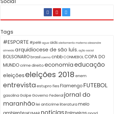
Social
Tags
#ESPORTE
#pelé
aids
agua
aleitamento materno
alexandre
arquidiocese de são luís.
almeida
ação social
BOLSONARO
cnbb
COPA DO
brasil
CONMEBOL
caema
educação
economia
MUNDO
crime
direito
eleições 2018
eleições
enem
entrevista
FUTEBOL
Flamengo
estupro
fies
jornal do
gasolina
Golpe
Governo Federal
maranhão
meio
lei anticrime
literatura
notícias
ambiente
Palmeiras
NEYMAR
pnad