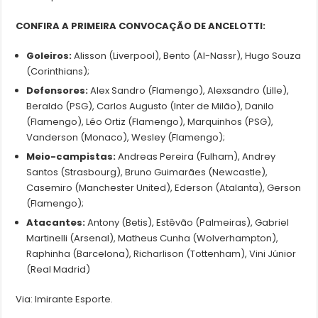
CONFIRA A PRIMEIRA CONVOCAÇÃO DE ANCELOTTI:
Goleiros:
Alisson (Liverpool), Bento (Al-Nassr), Hugo Souza
(Corinthians);
Defensores:
Alex Sandro (Flamengo), Alexsandro (Lille),
Beraldo (PSG), Carlos Augusto (Inter de Milão), Danilo
(Flamengo), Léo Ortiz (Flamengo), Marquinhos (PSG),
Vanderson (Monaco), Wesley (Flamengo);
Meio-campistas:
Andreas Pereira (Fulham), Andrey
Santos (Strasbourg), Bruno Guimarães (Newcastle),
Casemiro (Manchester United), Ederson (Atalanta), Gerson
(Flamengo);
Atacantes:
Antony (Betis), Estêvão (Palmeiras), Gabriel
Martinelli (Arsenal), Matheus Cunha (Wolverhampton),
Raphinha (Barcelona), Richarlison (Tottenham), Vini Júnior
(Real Madrid)
Via: Imirante Esporte.