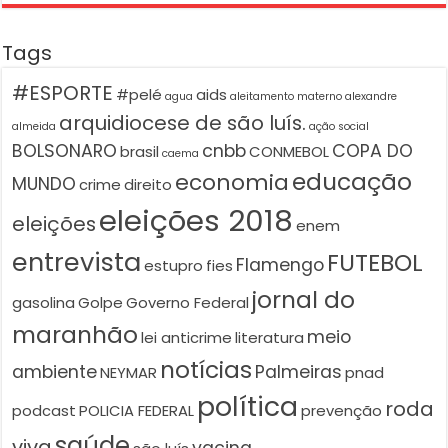
Tags
#ESPORTE
#pelé
aids
agua
aleitamento materno
alexandre
arquidiocese de são luís.
almeida
ação social
BOLSONARO
cnbb
COPA DO
brasil
CONMEBOL
caema
educação
economia
MUNDO
crime
direito
eleições 2018
eleições
enem
entrevista
FUTEBOL
Flamengo
estupro
fies
jornal do
gasolina
Golpe
Governo Federal
maranhão
meio
lei anticrime
literatura
notícias
ambiente
Palmeiras
NEYMAR
pnad
política
roda
podcast
POLICIA FEDERAL
prevenção
saúde
viva