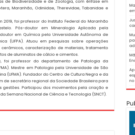
eas de Biodiversidade e de Zoologia, com ênfase em
Ma
tera, Maranhão, Odiniidae, Therevidae, Tabanidae e
em
Ju
 2019, foi professor do Instituto Federal do Maranhão
ca
stelo. Pós-doutor em Mineralogia Aplicada pela
, doutor em Química pela Universidade Autônoma de
Mu
pa
ica (UFPA). Atuou em pesquisas sobre operações
ad
 cerâmicos, caracterização de materiais, tratamento
os de aluminatos de cálcio e cimentos.
Mã
En
20, foi professor do departamento de Patologia da
FMA). Mestre em Patologia pela Universidade de São
Ap
na (UFMA). Fundador do Centro de Cultura Negra e da
es
no 
de secretário regional da Sociedade Brasileira para
s gestões. Participou dos movimentos pela criação e
 da Semana Nacional de Ciência e Tecnologia (SNCT).
Pu