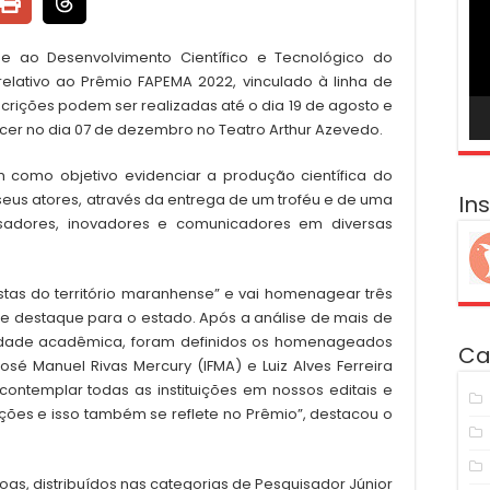
ví
 ao Desenvolvimento Científico e Tecnológico do
elativo ao Prêmio FAPEMA 2022, vinculado à linha de
scrições podem ser realizadas até o dia 19 de agosto e
cer no dia 07 de dezembro no Teatro Arthur Azevedo.
 como objetivo evidenciar a produção científica do
In
eus atores, através da entrega de um troféu e de uma
sadores, inovadores e comunicadores em diversas
tas do território maranhense” e vai homenagear três
de destaque para o estado. Após a análise de mais de
idade acadêmica, foram definidos os homenageados
Ca
José Manuel Rivas Mercury (IFMA) e Luiz Alves Ferreira
 contemplar todas as instituições em nossos editais e
ções e isso também se reflete no Prêmio”, destacou o
as, distribuídos nas categorias de Pesquisador Júnior