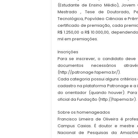
(Estudante de Ensino Médio), Jovem 
Mestrado , Tese de Doutorado, Pesq
Tecnológica, Popvídeo Ciências e Prê
certificado de premiação, cada premia
R$ 1.250,00 a R$ 10.000,00, dependendo
mil em premiações.
Inscrições
Para se inscrever, o candidato deve
documentos necessários atr
(http://patronage.fapema.br/).
Cada categoria possui alguns critérios
cadastro na plataforma Patronage e a i
do orientador (quando houver). Para 
oficial da Fundação (http://fapema.br).
Sobre os homenageados
Francisco Limeira de Oliveira é prof
Campus Caxias. É doutor e mestre em
Nacional de Pesquisas da Amazôn