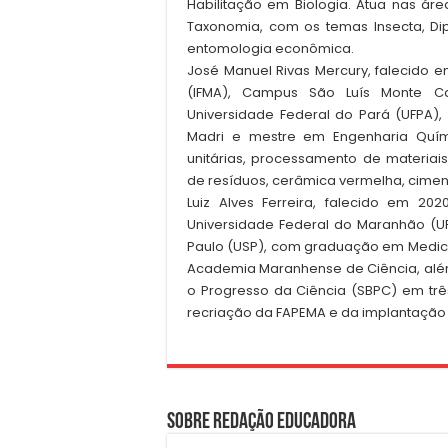
Habilitação em Biologia. Atua nas ár
Taxonomia, com os temas Insecta, Dip
entomologia econômica.
José Manuel Rivas Mercury, falecido em
(IFMA), Campus São Luís Monte Ca
Universidade Federal do Pará (UFPA)
Madri e mestre em Engenharia Quím
unitárias, processamento de materiais
de resíduos, cerâmica vermelha, ciment
Luiz Alves Ferreira, falecido em 20
Universidade Federal do Maranhão (U
Paulo (USP), com graduação em Medici
Academia Maranhense de Ciência, além 
o Progresso da Ciência (SBPC) em trê
recriação da FAPEMA e da implantação
Sobre Redação Educadora