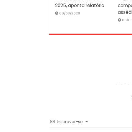
2025, aponta relatório
campa
asséd
06/08/2026
06/0
Inscrever-se