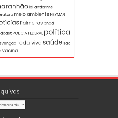
aranhão
lei anticrime
meio ambiente
teratura
NEYMAR
otícias
Palmeiras
pnad
política
dcast
POLICIA FEDERAL
saúde
roda viva
evenção
são
vacina
s
rquivos
uivos