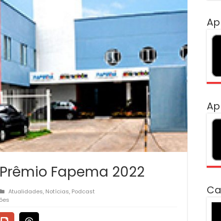
Ap
Ap
o Prêmio Fapema 2022
Ca
Atualidades
,
Notícias
,
Podcast
ções
To
de