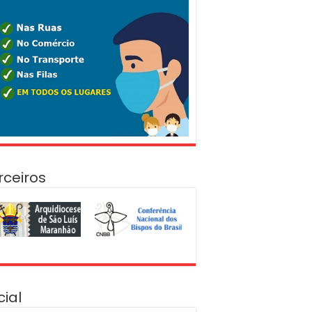
rceiros
cial