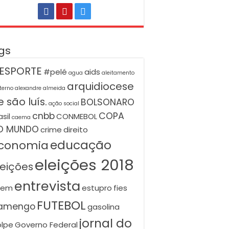
gs
ESPORTE
#pelé
aids
agua
aleitamento
arquidiocese
terno
alexandre almeida
 são luís.
BOLSONARO
ação social
cnbb
COPA
asil
CONMEBOL
caema
O MUNDO
crime
direito
educação
conomia
eleições 2018
leições
entrevista
nem
estupro
fies
FUTEBOL
lamengo
gasolina
jornal do
lpe
Governo Federal