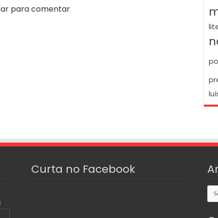
m
ar para comentar
li
n
po
pr
luí
Curta no Facebook
A
Arq
S