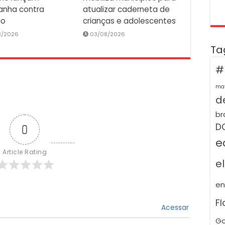
nha contra
atualizar caderneta de
io
crianças e adolescentes
8/2026
03/08/2026
Ta
#
ma
de
br
D
0
e
Article Rating
e
e
F
Acessar
Go