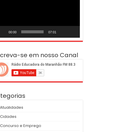
deo
00:00
07:01
screva-se em nosso Canal
tegorias
Atualidades
Cidades
Concurso e Emprego