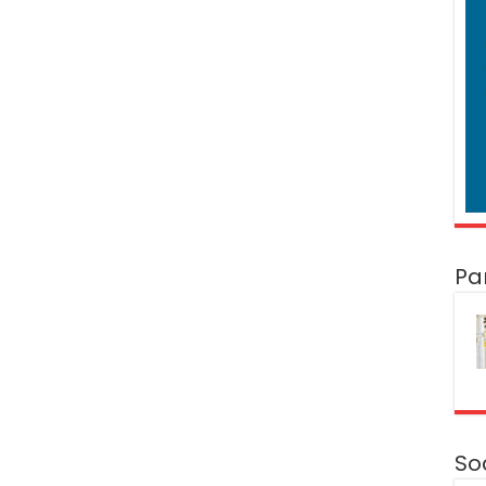
Pa
So