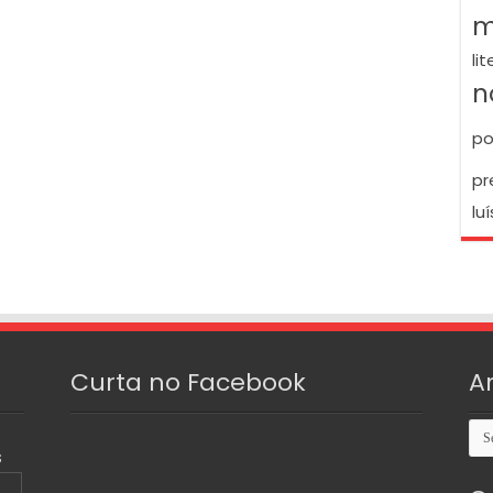
m
li
n
po
pr
luí
Curta no Facebook
A
Arq
S