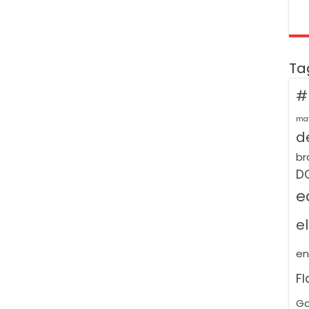
Ta
#
ma
de
br
D
e
e
e
F
Go