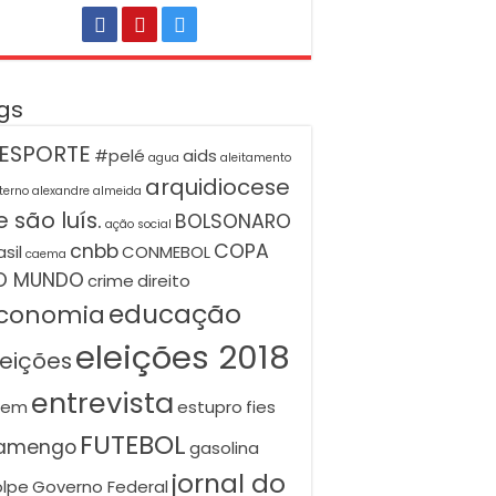
gs
ESPORTE
#pelé
aids
agua
aleitamento
arquidiocese
terno
alexandre almeida
 são luís.
BOLSONARO
ação social
cnbb
COPA
asil
CONMEBOL
caema
O MUNDO
crime
direito
educação
conomia
eleições 2018
leições
entrevista
nem
estupro
fies
FUTEBOL
lamengo
gasolina
jornal do
lpe
Governo Federal