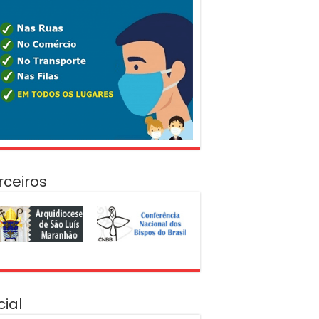
rceiros
cial