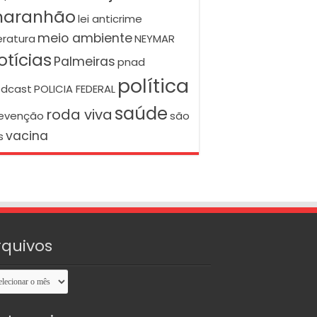
aranhão
lei anticrime
meio ambiente
teratura
NEYMAR
otícias
Palmeiras
pnad
política
dcast
POLICIA FEDERAL
saúde
roda viva
evenção
são
vacina
s
rquivos
uivos