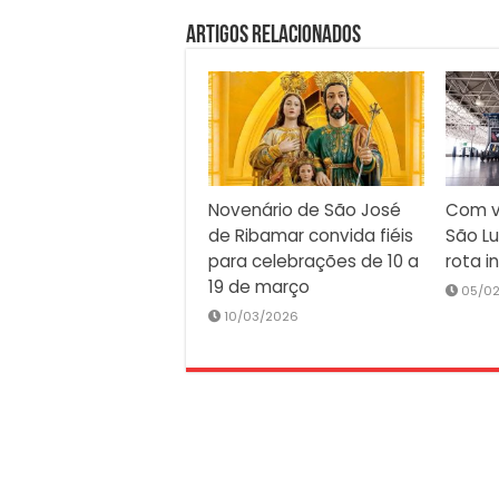
Artigos Relacionados
Novenário de São José
Com v
de Ribamar convida fiéis
São Lu
para celebrações de 10 a
rota i
19 de março
05/0
10/03/2026