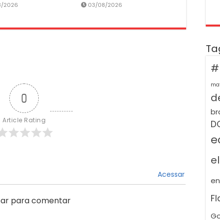
8/2026
03/08/2026
Ta
#
ma
de
0
br
Article Rating
D
e
e
Acessar
e
F
ar para comentar
Go