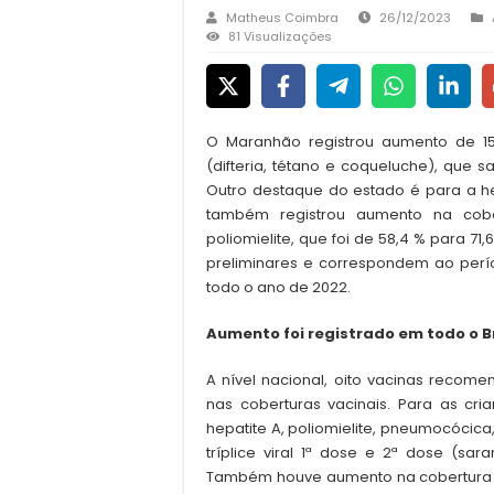
Matheus Coimbra
26/12/2023
81 Visualizações
O Maranhão registrou aumento de 15
(difteria, tétano e coqueluche), que 
Outro destaque do estado é para a he
também registrou aumento na cob
poliomielite, que foi de 58,4 % para 7
preliminares e correspondem ao per
todo o ano de 2022.
Aumento foi registrado em todo o B
A nível nacional, oito vacinas recom
nas coberturas vacinais. Para as cr
hepatite A, poliomielite, pneumocócica
tríplice viral 1ª dose e 2ª dose (sa
Também houve aumento na cobertura d