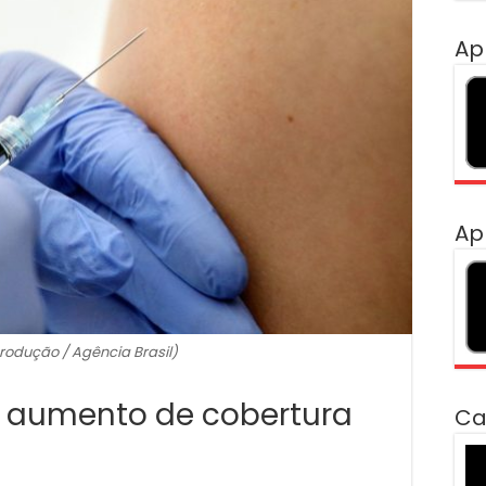
Ap
Ap
rodução / Agência Brasil)
a aumento de cobertura
Ca
To
de