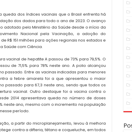
 queda dos índices vacinais que o Brasil enfrenta há
idação dos dados para todo o ano de 2023. O avanço
co adotado pelo Ministério da Saúde desde o início da
vimento Nacional pela Vacinação, a adoção do
de R$ 151 milhões para ações regionais nos estados e
a Saúde com Ciência.
a vacinal de hepatite A passou de 73% para 79,5%. O
ssou de 71,5% para 78% neste ano. A polio alcançou
ano passado. Entre as vacinas indicadas para menores
ntra a febre amarela foi a que apresentou o maior
no passado para 67,3 neste ano, sendo que todos os
tura vacinal. Outro destaque foi a vacina contra o
desde 2014 apresentava queda no número de doses
 30% neste ano, mesmo com o incremento na população
 nesse período.
ação, a partir do microplanejamento, levou à melhora
Po
otege contra a difteria, tétano e coqueluche, em todos