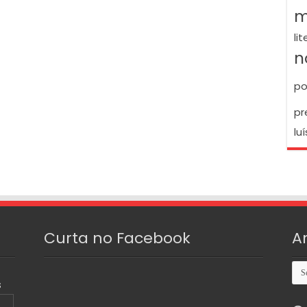
m
li
n
po
pr
luí
Curta no Facebook
A
Arq
S