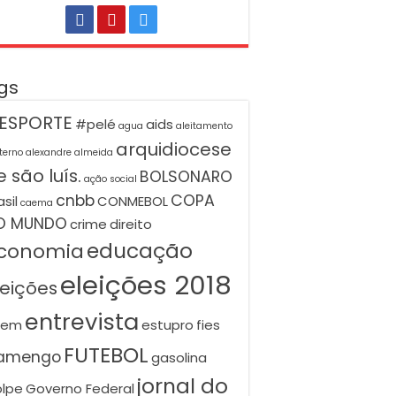
gs
ESPORTE
#pelé
aids
agua
aleitamento
arquidiocese
terno
alexandre almeida
 são luís.
BOLSONARO
ação social
cnbb
COPA
asil
CONMEBOL
caema
O MUNDO
crime
direito
educação
conomia
eleições 2018
leições
entrevista
nem
estupro
fies
FUTEBOL
lamengo
gasolina
jornal do
lpe
Governo Federal