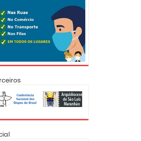
rceiros
cial