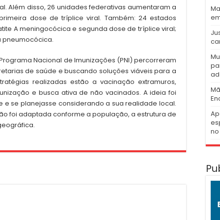
eral. Além disso, 26 unidades federativas aumentaram a
Ma
em
primeira dose de tríplice viral. Também: 24 estados
tite A meningocócica e segunda dose de tríplice viral;
Ju
na pneumocócica.
ca
Mu
 Programa Nacional de Imunizações (PNI) percorreram
pa
cretarias de saúde e buscando soluções viáveis para a
ad
tratégias realizadas estão a vacinação extramuros,
Mã
nização e busca ativa de não vacinados. A ideia foi
En
e e se planejasse considerando a sua realidade local.
Ap
ção foi adaptada conforme a população, a estrutura de
es
geográfica.
no 
Pu