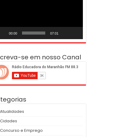
deo
00:00
07:01
screva-se em nosso Canal
tegorias
Atualidades
Cidades
Concurso e Emprego