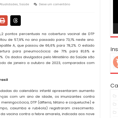
ví
Atualidades
,
Saúde
Deixe um comentário
,2 pontos percentuais na cobertura vacinal de DTP
saltou de 57,9% no ano passado para 73,1% neste ano.
patite A, que passou de 66,6% para 78,2%. O estado
In
ertura para pneumocócica: de 71% para 81,6% e
1,6%. Os dados divulgados pelo Ministério da Saúde são
íodo de janeiro a outubro de 2023, comparados com
rasil
Ca
endadas do calendário infantil apresentaram aumento
ianças com um ano de idade, os imunizantes contra
, meningocócica, DTP (difteria, tétano e coqueluche) e
rampo, caxumba e rubéola) registraram crescimento.
a vacina contra a febre amarela, indicada aos nove