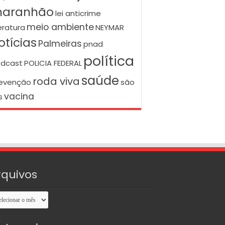
aranhão
lei anticrime
meio ambiente
teratura
NEYMAR
otícias
Palmeiras
pnad
política
dcast
POLICIA FEDERAL
saúde
roda viva
evenção
são
vacina
s
rquivos
uivos