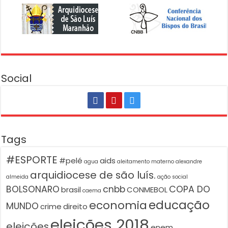
Social
Tags
#ESPORTE
#pelé
aids
agua
aleitamento materno
alexandre
arquidiocese de são luís.
almeida
ação social
BOLSONARO
cnbb
COPA DO
brasil
CONMEBOL
caema
educação
economia
MUNDO
crime
direito
eleições 2018
eleições
enem