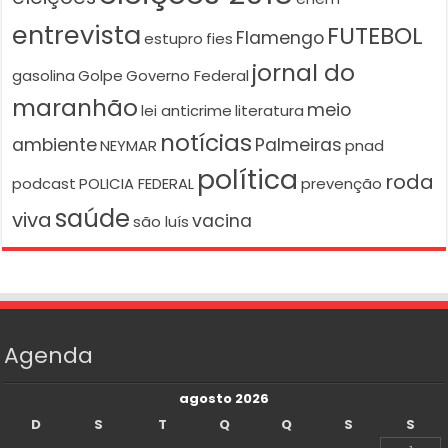
entrevista
FUTEBOL
Flamengo
estupro
fies
jornal do
gasolina
Golpe
Governo Federal
maranhão
meio
lei anticrime
literatura
notícias
ambiente
Palmeiras
NEYMAR
pnad
política
roda
podcast
POLICIA FEDERAL
prevenção
saúde
viva
vacina
são luís
Agenda
agosto 2026
D
S
T
Q
Q
S
S