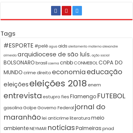
Tags
#ESPORTE
#pelé
aids
agua
aleitamento materno
alexandre
arquidiocese de são luís.
almeida
ação social
BOLSONARO
cnbb
COPA DO
brasil
CONMEBOL
caema
educação
economia
MUNDO
crime
direito
eleições 2018
eleições
enem
entrevista
FUTEBOL
Flamengo
estupro
fies
jornal do
gasolina
Golpe
Governo Federal
maranhão
meio
lei anticrime
literatura
notícias
ambiente
Palmeiras
NEYMAR
pnad