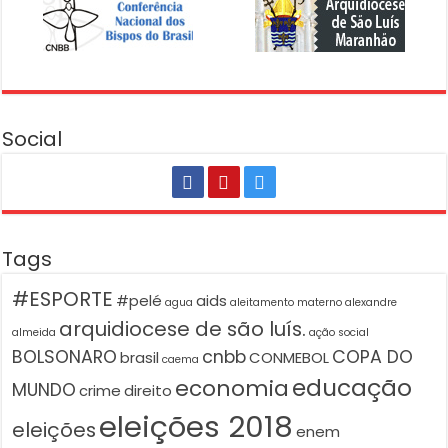
Social
Tags
#ESPORTE
#pelé
aids
agua
aleitamento materno
alexandre
arquidiocese de são luís.
almeida
ação social
BOLSONARO
cnbb
COPA DO
brasil
CONMEBOL
caema
educação
economia
MUNDO
crime
direito
eleições 2018
eleições
enem