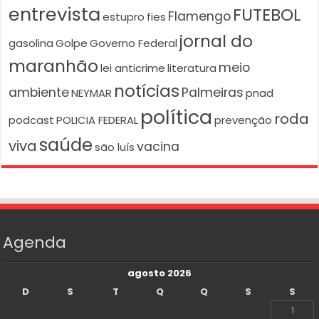
entrevista
FUTEBOL
Flamengo
estupro
fies
jornal do
gasolina
Golpe
Governo Federal
maranhão
meio
lei anticrime
literatura
notícias
ambiente
Palmeiras
NEYMAR
pnad
política
roda
podcast
POLICIA FEDERAL
prevenção
saúde
viva
vacina
são luís
Agenda
agosto 2026
D
S
T
Q
Q
S
S
1