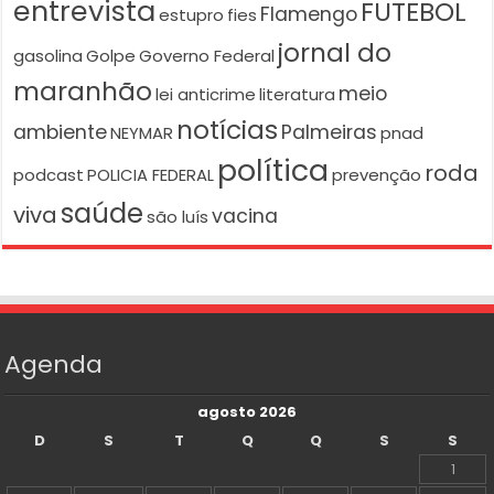
entrevista
FUTEBOL
Flamengo
estupro
fies
jornal do
gasolina
Golpe
Governo Federal
maranhão
meio
lei anticrime
literatura
notícias
ambiente
Palmeiras
NEYMAR
pnad
política
roda
podcast
POLICIA FEDERAL
prevenção
saúde
viva
vacina
são luís
Agenda
agosto 2026
D
S
T
Q
Q
S
S
1