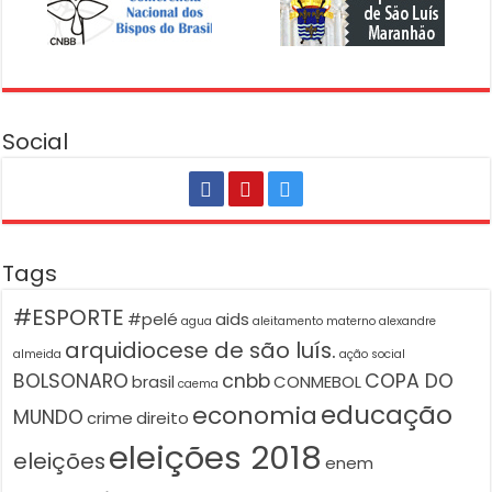
Social
Tags
#ESPORTE
#pelé
aids
agua
aleitamento materno
alexandre
arquidiocese de são luís.
almeida
ação social
BOLSONARO
cnbb
COPA DO
brasil
CONMEBOL
caema
educação
economia
MUNDO
crime
direito
eleições 2018
eleições
enem