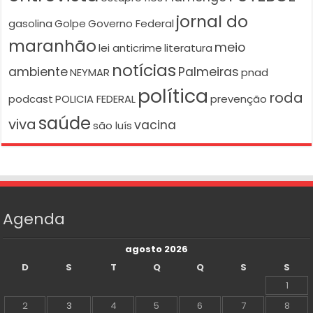
jornal do
gasolina
Golpe
Governo Federal
maranhão
meio
lei anticrime
literatura
notícias
ambiente
Palmeiras
NEYMAR
pnad
política
roda
podcast
POLICIA FEDERAL
prevenção
saúde
viva
vacina
são luís
Agenda
agosto 2026
D
S
T
Q
Q
S
S
1
2
3
4
5
6
7
8