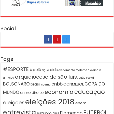
Social
Tags
#ESPORTE
#pelé
aids
agua
aleitamento materno
alexandre
arquidiocese de são luís.
almeida
ação social
BOLSONARO
cnbb
COPA DO
brasil
CONMEBOL
caema
educação
economia
MUNDO
crime
direito
eleições 2018
eleições
enem
entrevista
FUTEBOL
Flamengo
estupro
fies