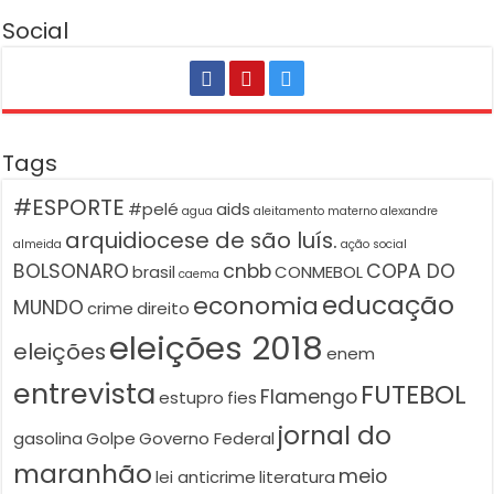
Social
Tags
#ESPORTE
#pelé
aids
agua
aleitamento materno
alexandre
arquidiocese de são luís.
almeida
ação social
BOLSONARO
cnbb
COPA DO
brasil
CONMEBOL
caema
educação
economia
MUNDO
crime
direito
eleições 2018
eleições
enem
entrevista
FUTEBOL
Flamengo
estupro
fies
jornal do
gasolina
Golpe
Governo Federal
maranhão
meio
lei anticrime
literatura