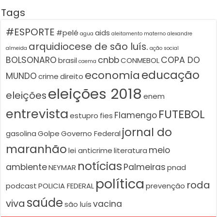
Tags
#ESPORTE
#pelé
aids
agua
aleitamento materno
alexandre
arquidiocese de são luís.
almeida
ação social
BOLSONARO
cnbb
COPA DO
brasil
CONMEBOL
caema
educação
economia
MUNDO
crime
direito
eleições 2018
eleições
enem
entrevista
FUTEBOL
Flamengo
estupro
fies
jornal do
gasolina
Golpe
Governo Federal
maranhão
meio
lei anticrime
literatura
notícias
ambiente
Palmeiras
NEYMAR
pnad
política
roda
podcast
POLICIA FEDERAL
prevenção
saúde
viva
vacina
são luís