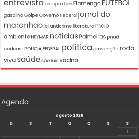
entrevista
FUTEBOL
Flamengo
estupro
fies
jornal do
gasolina
Golpe
Governo Federal
maranhão
meio
lei anticrime
literatura
notícias
ambiente
Palmeiras
NEYMAR
pnad
política
roda
podcast
POLICIA FEDERAL
prevenção
saúde
viva
vacina
são luís
Agenda
agosto 2026
D
S
T
Q
Q
S
S
1