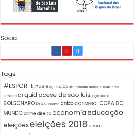
Social
Tags
#ESPORTE
#pelé
aids
agua
aleitamento materno
alexandre
arquidiocese de são luís.
almeida
ação social
BOLSONARO
cnbb
COPA DO
brasil
CONMEBOL
caema
educação
economia
MUNDO
crime
direito
eleições 2018
eleições
enem