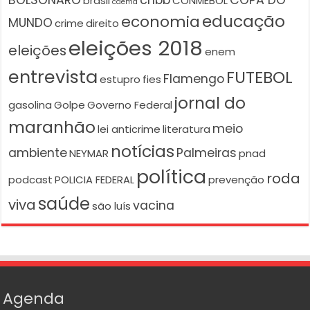
brasil
CONMEBOL
caema
educação
economia
MUNDO
crime
direito
eleições 2018
eleições
enem
entrevista
FUTEBOL
Flamengo
estupro
fies
jornal do
gasolina
Golpe
Governo Federal
maranhão
meio
lei anticrime
literatura
notícias
ambiente
Palmeiras
NEYMAR
pnad
política
roda
podcast
POLICIA FEDERAL
prevenção
saúde
viva
vacina
são luís
Agenda