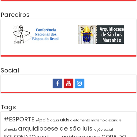
Parceiros
Social
Tags
#ESPORTE
#pelé
aids
agua
aleitamento materno
alexandre
arquidiocese de são luís.
almeida
ação social
BOLSONARO
cnbb
COPA DO