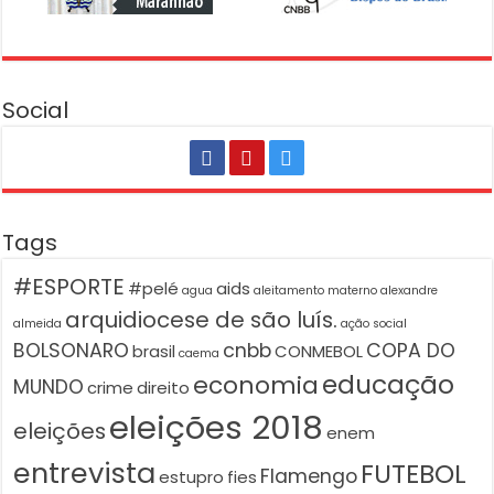
Social
Tags
#ESPORTE
#pelé
aids
agua
aleitamento materno
alexandre
arquidiocese de são luís.
almeida
ação social
BOLSONARO
cnbb
COPA DO
brasil
CONMEBOL
caema
educação
economia
MUNDO
crime
direito
eleições 2018
eleições
enem
entrevista
FUTEBOL
Flamengo
estupro
fies