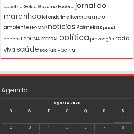
jornal do
gasolina
Golpe
Governo Federal
maranhão
meio
lei anticrime
literatura
notícias
ambiente
Palmeiras
NEYMAR
pnad
política
roda
podcast
POLICIA FEDERAL
prevenção
saúde
viva
vacina
são luís
Agenda
agosto 2026
D
S
T
Q
Q
S
S
1
2
3
4
5
6
7
8