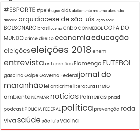
#ESPORTE
#pelé
aids
agua
aleitamento materno
alexandre
arquidiocese de são luís.
almeida
ação social
BOLSONARO
cnbb
COPA DO
brasil
CONMEBOL
caema
educação
economia
MUNDO
crime
direito
eleições 2018
eleições
enem
entrevista
FUTEBOL
Flamengo
estupro
fies
jornal do
gasolina
Golpe
Governo Federal
maranhão
meio
lei anticrime
literatura
notícias
ambiente
Palmeiras
NEYMAR
pnad
política
roda
podcast
POLICIA FEDERAL
prevenção
saúde
viva
vacina
são luís