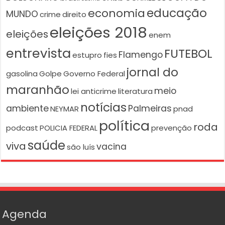
educação
economia
MUNDO
crime
direito
eleições 2018
eleições
enem
entrevista
FUTEBOL
Flamengo
estupro
fies
jornal do
gasolina
Golpe
Governo Federal
maranhão
meio
lei anticrime
literatura
notícias
ambiente
Palmeiras
NEYMAR
pnad
política
roda
podcast
POLICIA FEDERAL
prevenção
saúde
viva
vacina
são luís
Agenda