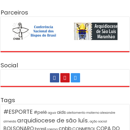
Parceiros
Social
Tags
#ESPORTE
#pelé
aids
agua
aleitamento materno
alexandre
arquidiocese de são luís.
almeida
ação social
BOLSONARO
cnbb
COPA DO
brasil
CONMEBOL
caema