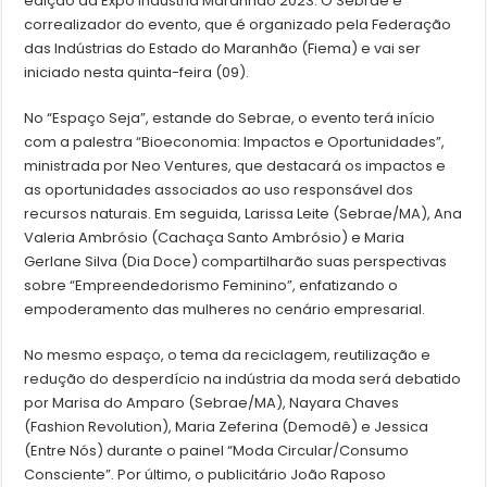
edição da Expo Indústria Maranhão 2023. O Sebrae é
correalizador do evento, que é organizado pela Federação
das Indústrias do Estado do Maranhão (Fiema) e vai ser
iniciado nesta quinta-feira (09).
No “Espaço Seja”, estande do Sebrae, o evento terá início
com a palestra “Bioeconomia: Impactos e Oportunidades”,
ministrada por Neo Ventures, que destacará os impactos e
as oportunidades associados ao uso responsável dos
recursos naturais. Em seguida, Larissa Leite (Sebrae/MA), Ana
Valeria Ambrósio (Cachaça Santo Ambrósio) e Maria
Gerlane Silva (Dia Doce) compartilharão suas perspectivas
sobre “Empreendedorismo Feminino”, enfatizando o
empoderamento das mulheres no cenário empresarial.
No mesmo espaço, o tema da reciclagem, reutilização e
redução do desperdício na indústria da moda será debatido
por Marisa do Amparo (Sebrae/MA), Nayara Chaves
(Fashion Revolution), Maria Zeferina (Demodê) e Jessica
(Entre Nós) durante o painel “Moda Circular/Consumo
Consciente”. Por último, o publicitário João Raposo