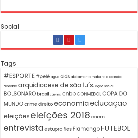
Social
Tags
#ESPORTE
#pelé
aids
agua
aleitamento materno
alexandre
arquidiocese de são luís.
almeida
ação social
BOLSONARO
cnbb
COPA DO
brasil
CONMEBOL
caema
educação
economia
MUNDO
crime
direito
eleições 2018
eleições
enem
entrevista
FUTEBOL
Flamengo
estupro
fies