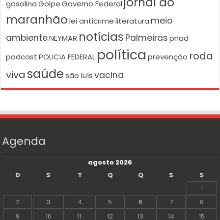
jornal do
gasolina
Golpe
Governo Federal
maranhão
meio
lei anticrime
literatura
notícias
ambiente
Palmeiras
NEYMAR
pnad
política
roda
podcast
POLICIA FEDERAL
prevenção
saúde
viva
vacina
são luís
Agenda
agosto 2026
D
S
T
Q
Q
S
S
1
2
3
4
5
6
7
8
9
10
11
12
13
14
15