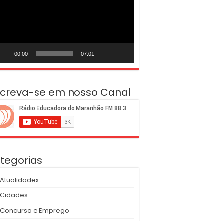
deo
00:00
07:01
screva-se em nosso Canal
tegorias
Atualidades
Cidades
Concurso e Emprego