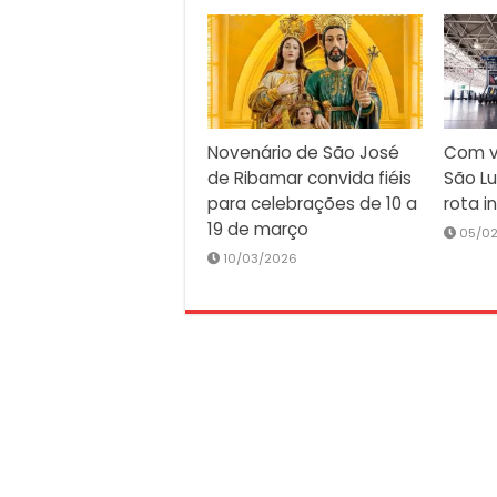
Novenário de São José
Com v
de Ribamar convida fiéis
São Lu
para celebrações de 10 a
rota i
19 de março
05/0
10/03/2026