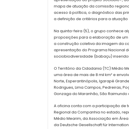
mapa de atuação da comissão regional
acesso à política, o diagnóstico das pr
a definição de critérios para a atuação
Na quinta-feira (5), o grupo conhece al
proposições para a elaboração de um
a construção coletiva da imagem da c
apresentação do Programa Nacional de
sociobiodiversidade (babaçu) inserido
O Território da Cidadania (TC) Médio 
uma área de mais de 8 mil km² e envolv
Norte, Esperantinópolis, Igarapé Grand
Rodrigues, Lima Campos, Pedreiras, Poç
Gonzaga do Maranhão, São Raimundo do 
A oficina conta com a participação de 
Regional da Companhia no estado, rep
Médio Mearim, da Associação em Área
da Deutsche Gesellschaft für Internatio