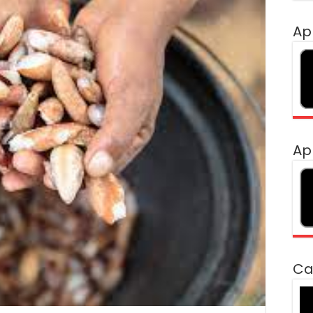
Ap
Ap
Ca
To
de