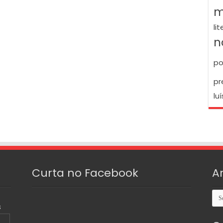
m
li
n
po
pr
luí
Curta no Facebook
A
Arq
S