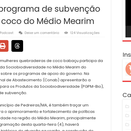
ví
 programa de subvenção
e coco do Médio Mearim
Podcast
Deixe um comentário
124 Visualizações
In
e mulheres quebradeiras de coco babaçu participa da
os da Sociobiodiversidade no Médio Mearim do
 sobre os programas de apoio do governo. Na
nal de Abastecimento (Conab) apresentarão a
 para os Produtos da Sociobiodiversidade (PGPM-Bio),
 de subvenção.
Ca
município de Pedreiras/MA, é também traçar um
ra o aprimoramento e fortalecimento de políticas
sidade na região do Médio Mearim, principalmente
gramação desta quarta-feira (4), haverá
histórico de atuação na região, a construção do