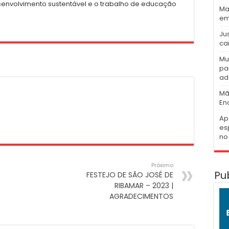
senvolvimento sustentável e o trabalho de educação
Ma
em
Ju
ca
Mu
pa
ad
Mã
En
Ap
es
no 
Próximo
Pu
FESTEJO DE SÃO JOSÉ DE
RIBAMAR – 2023 |
AGRADECIMENTOS