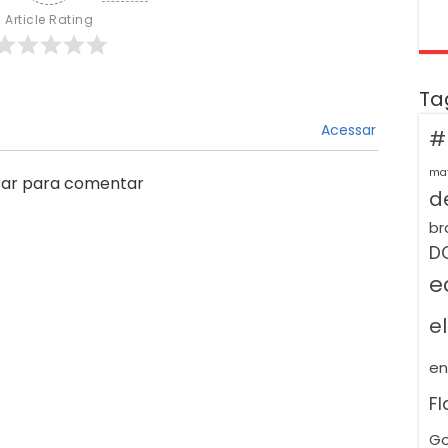
Article Rating
Ta
Acessar
#
ma
ar para comentar
de
br
D
e
e
e
F
Go