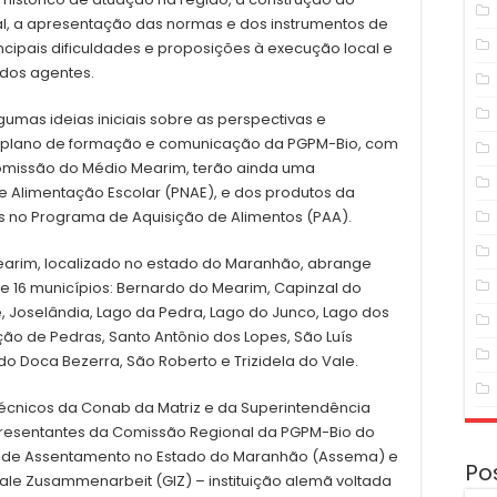
, a apresentação das normas e dos instrumentos de
incipais dificuldades e proposições à execução local e
 dos agentes.
gumas ideias iniciais sobre as perspectivas e
 plano de formação e comunicação da PGPM-Bio, com
omissão do Médio Mearim, terão ainda uma
 Alimentação Escolar (PNAE), e dos produtos da
s no Programa de Aquisição de Alimentos (PAA).
Mearim, localizado no estado do Maranhão, abrange
e 16 municípios: Bernardo do Mearim, Capinzal do
e, Joselândia, Lago da Pedra, Lago do Junco, Lago dos
ão de Pedras, Santo Antônio dos Lopes, São Luís
Doca Bezerra, São Roberto e Trizidela do Vale.
técnicos da Conab da Matriz e da Superintendência
resentantes da Comissão Regional da PGPM-Bio do
 de Assentamento no Estado do Maranhão (Assema) e
Po
nale Zusammenarbeit (GIZ) – instituição alemã voltada