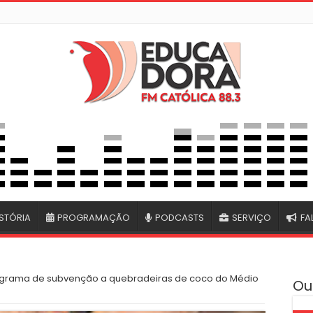
STÓRIA
PROGRAMAÇÃO
PODCASTS
SERVIÇO
FA
grama de subvenção a quebradeiras de coco do Médio
Ou