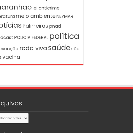
aranhão
lei anticrime
meio ambiente
teratura
NEYMAR
otícias
Palmeiras
pnad
política
dcast
POLICIA FEDERAL
saúde
roda viva
evenção
são
vacina
s
rquivos
uivos