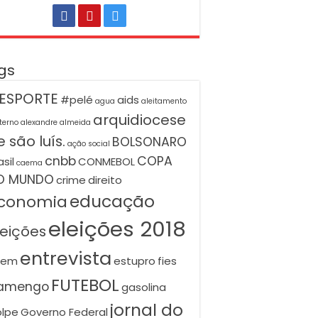
gs
ESPORTE
#pelé
aids
agua
aleitamento
arquidiocese
terno
alexandre almeida
 são luís.
BOLSONARO
ação social
cnbb
COPA
asil
CONMEBOL
caema
O MUNDO
crime
direito
educação
conomia
eleições 2018
leições
entrevista
nem
estupro
fies
FUTEBOL
lamengo
gasolina
jornal do
lpe
Governo Federal