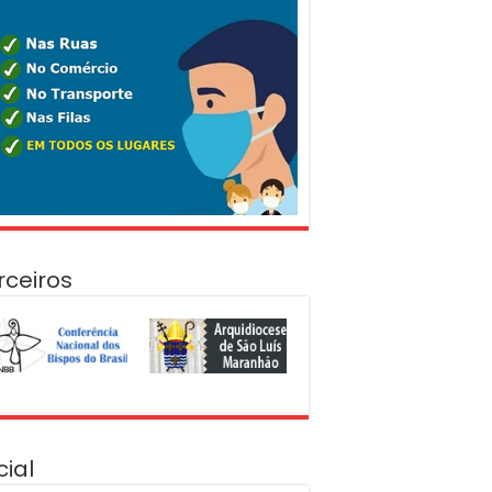
rceiros
cial