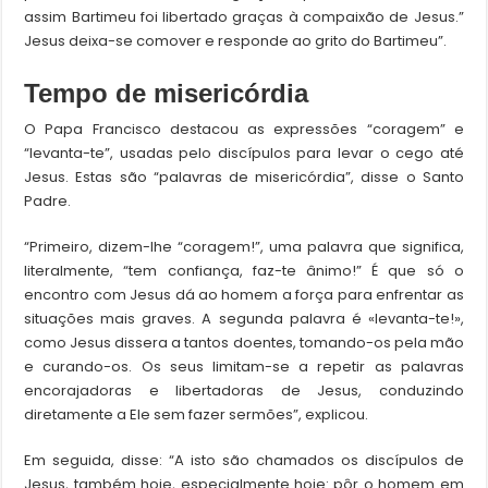
assim Bartimeu foi libertado graças à compaixão de Jesus.”
Jesus deixa-se comover e responde ao grito do Bartimeu”.
Tempo de misericórdia
O Papa Francisco destacou as expressões “coragem” e
“levanta-te”, usadas pelo discípulos para levar o cego até
Jesus. Estas são “palavras de misericórdia”, disse o Santo
Padre.
“Primeiro, dizem-lhe “coragem!”, uma palavra que significa,
literalmente, “tem confiança, faz-te ânimo!” É que só o
encontro com Jesus dá ao homem a força para enfrentar as
situações mais graves. A segunda palavra é «levanta-te!»,
como Jesus dissera a tantos doentes, tomando-os pela mão
e curando-os. Os seus limitam-se a repetir as palavras
encorajadoras e libertadoras de Jesus, conduzindo
diretamente a Ele sem fazer sermões”, explicou.
Em seguida, disse: “A isto são chamados os discípulos de
Jesus, também hoje, especialmente hoje: pôr o homem em