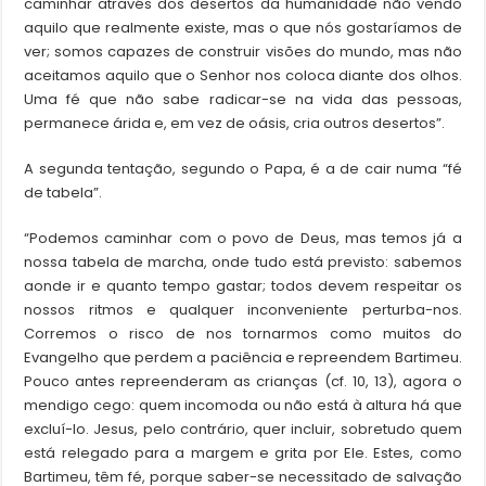
caminhar através dos desertos da humanidade não vendo
aquilo que realmente existe, mas o que nós gostaríamos de
ver; somos capazes de construir visões do mundo, mas não
aceitamos aquilo que o Senhor nos coloca diante dos olhos.
Uma fé que não sabe radicar-se na vida das pessoas,
permanece árida e, em vez de oásis, cria outros desertos”.
A segunda tentação, segundo o Papa, é a de cair numa “fé
de tabela”.
“Podemos caminhar com o povo de Deus, mas temos já a
nossa tabela de marcha, onde tudo está previsto: sabemos
aonde ir e quanto tempo gastar; todos devem respeitar os
nossos ritmos e qualquer inconveniente perturba-nos.
Corremos o risco de nos tornarmos como muitos do
Evangelho que perdem a paciência e repreendem Bartimeu.
Pouco antes repreenderam as crianças (cf. 10, 13), agora o
mendigo cego: quem incomoda ou não está à altura há que
excluí-lo. Jesus, pelo contrário, quer incluir, sobretudo quem
está relegado para a margem e grita por Ele. Estes, como
Bartimeu, têm fé, porque saber-se necessitado de salvação