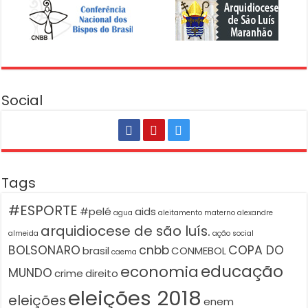
Social
Tags
#ESPORTE
#pelé
aids
agua
aleitamento materno
alexandre
arquidiocese de são luís.
almeida
ação social
BOLSONARO
cnbb
COPA DO
brasil
CONMEBOL
caema
educação
economia
MUNDO
crime
direito
eleições 2018
eleições
enem