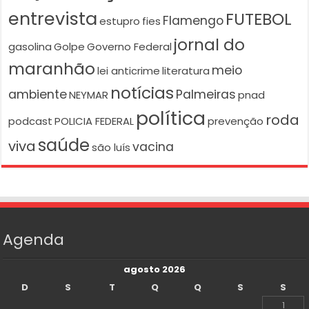
entrevista
FUTEBOL
Flamengo
estupro
fies
jornal do
gasolina
Golpe
Governo Federal
maranhão
meio
lei anticrime
literatura
notícias
ambiente
Palmeiras
NEYMAR
pnad
política
roda
podcast
POLICIA FEDERAL
prevenção
saúde
viva
vacina
são luís
Agenda
agosto 2026
D
S
T
Q
Q
S
S
1