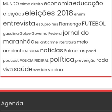
educação
economia
MUNDO
crime
direito
eleições 2018
eleições
enem
entrevista
FUTEBOL
Flamengo
estupro
fies
jornal do
gasolina
Golpe
Governo Federal
maranhão
meio
lei anticrime
literatura
notícias
ambiente
Palmeiras
NEYMAR
pnad
política
roda
podcast
POLICIA FEDERAL
prevenção
saúde
viva
vacina
são luís
Agenda