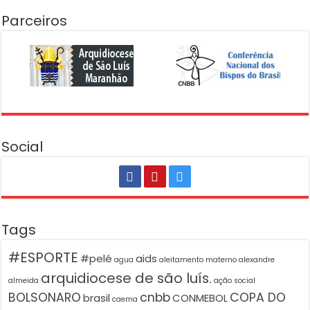
Parceiros
Social
Tags
#ESPORTE
#pelé
aids
agua
aleitamento materno
alexandre
arquidiocese de são luís.
almeida
ação social
BOLSONARO
cnbb
COPA DO
brasil
CONMEBOL
caema