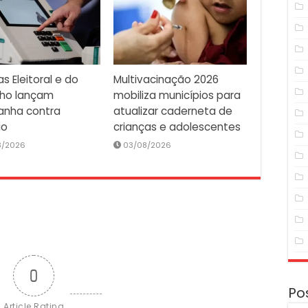
as Eleitoral e do
Multivacinação 2026
lho lançam
mobiliza municípios para
nha contra
atualizar caderneta de
io
crianças e adolescentes
8/2026
03/08/2026
0
Po
Article Rating