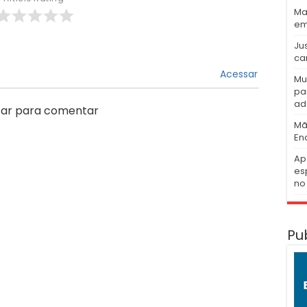
Ma
em
Ju
ca
Acessar
Mu
pa
ad
ar para comentar
Mã
En
Ap
es
no 
Pu