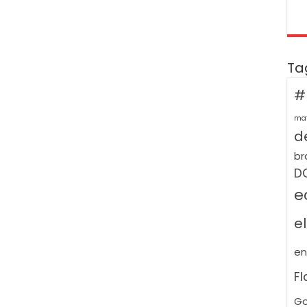
Ta
#
ma
de
br
D
e
e
e
F
Go