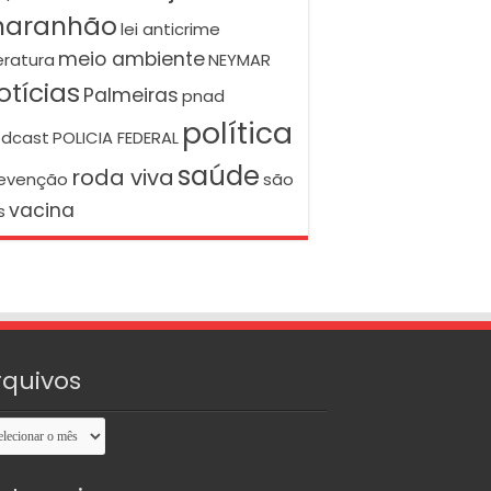
aranhão
lei anticrime
meio ambiente
teratura
NEYMAR
otícias
Palmeiras
pnad
política
dcast
POLICIA FEDERAL
saúde
roda viva
evenção
são
vacina
s
rquivos
uivos