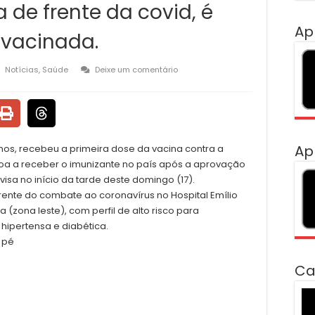
a de frente da covid, é
Ap
a vacinada.
Notícias
,
Saúde
Deixe um comentário
Ap
nos, recebeu a primeira dose da vacina contra a
essoa a receber o imunizante no país após a aprovação
isa no início da tarde deste domingo (17).
frente do combate ao coronavírus no Hospital Emílio
 (zona leste), com perfil de alto risco para
 hipertensa e diabética.
Ca
To
de