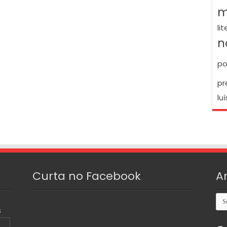
m
li
n
po
pr
luí
Curta no Facebook
A
Arq
S