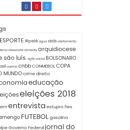
gs
ESPORTE
#pelé
aids
agua
aleitamento
arquidiocese
terno
alexandre almeida
 são luís.
BOLSONARO
ação social
cnbb
COPA
asil
CONMEBOL
caema
O MUNDO
crime
direito
educação
conomia
eleições 2018
leições
entrevista
nem
estupro
fies
FUTEBOL
lamengo
gasolina
jornal do
lpe
Governo Federal