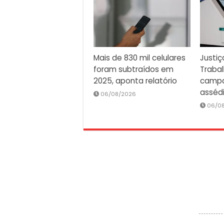
Mais de 830 mil celulares
Justiç
foram subtraídos em
Traba
2025, aponta relatório
campa
asséd
06/08/2026
06/0