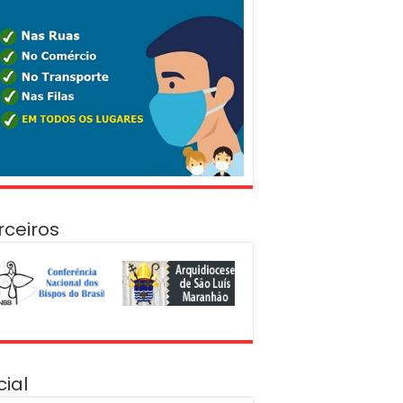
rceiros
cial