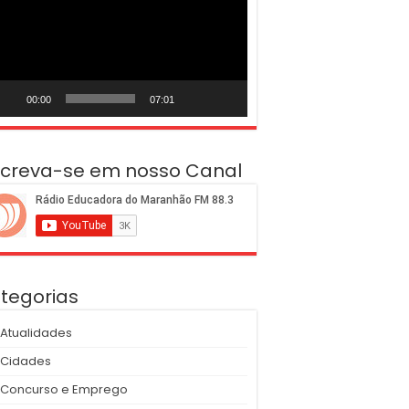
deo
00:00
07:01
screva-se em nosso Canal
tegorias
Atualidades
Cidades
Concurso e Emprego