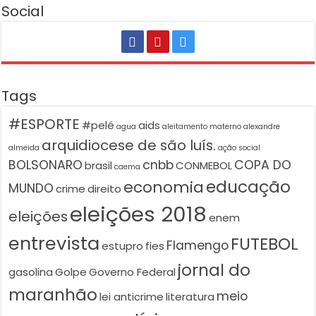
Social
Tags
#ESPORTE
#pelé
aids
agua
aleitamento materno
alexandre
arquidiocese de são luís.
almeida
ação social
BOLSONARO
cnbb
COPA DO
brasil
CONMEBOL
caema
educação
economia
MUNDO
crime
direito
eleições 2018
eleições
enem
entrevista
FUTEBOL
Flamengo
estupro
fies
jornal do
gasolina
Golpe
Governo Federal
maranhão
meio
lei anticrime
literatura