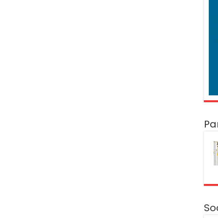
Pa
So