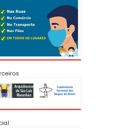
rceiros
cial