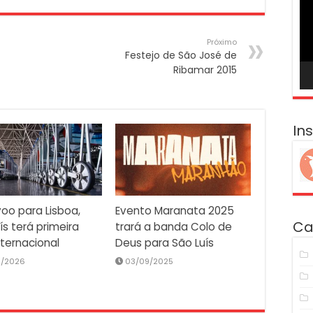
ví
Próximo
Festejo de São José de
Ribamar 2015
In
oo para Lisboa,
Evento Maranata 2025
Ca
ís terá primeira
trará a banda Colo de
nternacional
Deus para São Luís
2/2026
03/09/2025