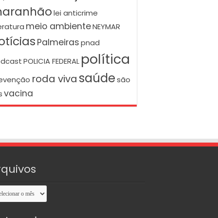
aranhão
lei anticrime
meio ambiente
teratura
NEYMAR
otícias
Palmeiras
pnad
política
dcast
POLICIA FEDERAL
saúde
roda viva
evenção
são
vacina
s
rquivos
uivos