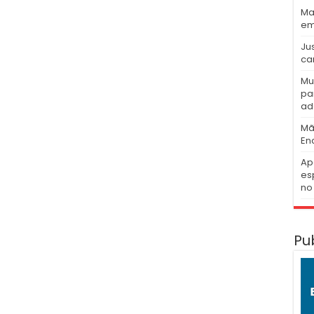
Ma
em
Ju
ca
Mu
pa
ad
Mã
En
Ap
es
no 
Pu