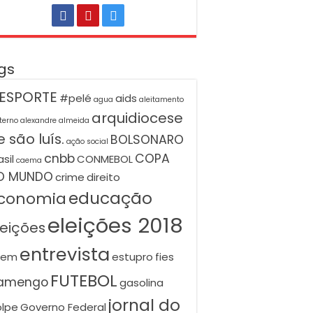
gs
ESPORTE
#pelé
aids
agua
aleitamento
arquidiocese
terno
alexandre almeida
 são luís.
BOLSONARO
ação social
cnbb
COPA
asil
CONMEBOL
caema
O MUNDO
crime
direito
educação
conomia
eleições 2018
leições
entrevista
nem
estupro
fies
FUTEBOL
lamengo
gasolina
jornal do
lpe
Governo Federal