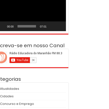
deo
00:00
07:01
screva-se em nosso Canal
tegorias
Atualidades
Cidades
Concurso e Emprego