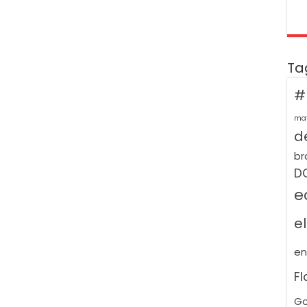
Ta
#
ma
de
br
D
e
e
e
F
Go