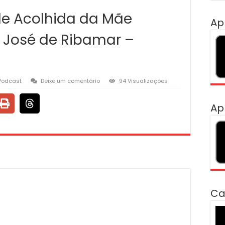
de Acolhida da Mãe
Ap
 José de Ribamar –
Podcast
Deixe um comentário
94 Visualizações
Ap
Ca
To
de