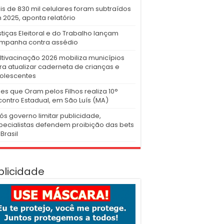
is de 830 mil celulares foram subtraídos
 2025, aponta relatório
stiças Eleitoral e do Trabalho lançam
mpanha contra assédio
ltivacinação 2026 mobiliza municípios
ra atualizar caderneta de crianças e
olescentes
es que Oram pelos Filhos realiza 10°
contro Estadual, em São Luís (MA)
ós governo limitar publicidade,
pecialistas defendem proibição das bets
Brasil
blicidade