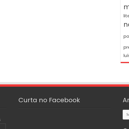
m
li
n
po
pr
luí
Curta no Facebook
A
Arq
S