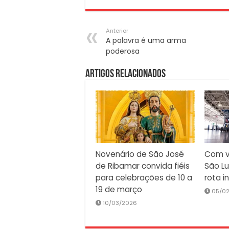
Anterior
A palavra é uma arma
poderosa
Artigos Relacionados
Novenário de São José
Com v
de Ribamar convida fiéis
São Lu
para celebrações de 10 a
rota i
19 de março
05/0
10/03/2026