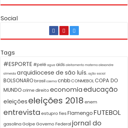
Social
Tags
#ESPORTE
#pelé
aids
agua
aleitamento materno
alexandre
arquidiocese de são luís.
almeida
ação social
BOLSONARO
cnbb
COPA DO
brasil
CONMEBOL
caema
educação
economia
MUNDO
crime
direito
eleições 2018
eleições
enem
entrevista
FUTEBOL
Flamengo
estupro
fies
jornal do
gasolina
Golpe
Governo Federal