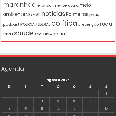
maranhão
meio
lei anticrime
literatura
notícias
ambiente
Palmeiras
NEYMAR
pnad
política
roda
podcast
POLICIA FEDERAL
prevenção
saúde
viva
vacina
são luís
Agenda
agosto 2026
D
S
T
Q
Q
S
S
1
2
3
4
5
6
7
8
9
10
11
12
13
14
15
16
17
18
19
20
21
22