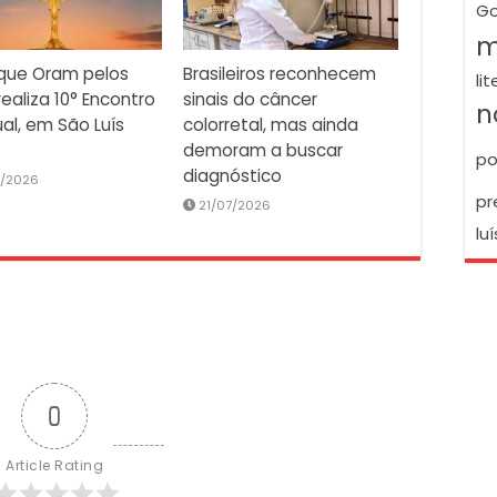
Go
m
que Oram pelos
Brasileiros reconhecem
li
 realiza 10° Encontro
sinais do câncer
n
al, em São Luís
colorretal, mas ainda
demoram a buscar
po
diagnóstico
7/2026
pr
21/07/2026
luí
0
Article Rating