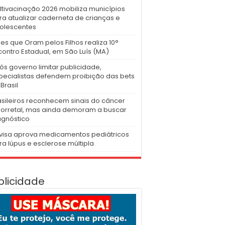
ltivacinação 2026 mobiliza municípios
ra atualizar caderneta de crianças e
olescentes
es que Oram pelos Filhos realiza 10°
contro Estadual, em São Luís (MA)
ós governo limitar publicidade,
pecialistas defendem proibição das bets
Brasil
asileiros reconhecem sinais do câncer
lorretal, mas ainda demoram a buscar
agnóstico
visa aprova medicamentos pediátricos
ra lúpus e esclerose múltipla
blicidade