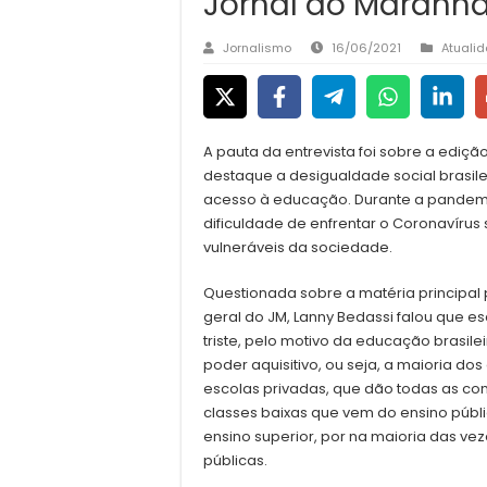
Jornal do Maranh
Jornalismo
16/06/2021
Atuali
A pauta da entrevista foi sobre a ediç
destaque a desigualdade social brasile
acesso à educação. Durante a pandemi
dificuldade de enfrentar o Coronavíru
vulneráveis da sociedade.
Questionada sobre a matéria principal p
geral do JM, Lanny Bedassi falou que es
triste, pelo motivo da educação brasile
poder aquisitivo, ou seja, a maioria d
escolas privadas, que dão todas as con
classes baixas que vem do ensino públic
ensino superior, por na maioria das ve
públicas.