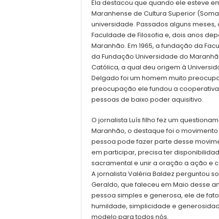
Ela destacou que quando ele esteve em S
Maranhense de Cultura Superior (Soma
universidade. Passados alguns meses, 
Faculdade de Filosofia e, dois anos de
Maranhão. Em 1965, a fundação da Facu
da Fundação Universidade do Maranhão
Católica, a qual deu origem à Univers
Delgado foi um homem muito preocupad
preocupação ele fundou a cooperativa
pessoas de baixo poder aquisitivo.
O jornalista Luís filho fez um question
Maranhão, o destaque foi o movimento
pessoa pode fazer parte desse movimen
em participar, precisa ter disponibilida
sacramental e unir a oração a ação e
A jornalista Valéria Baldez pergunto
Geraldo, que faleceu em Maio desse a
pessoa simples e generosa, ele de fato
humildade, simplicidade e generosidade
modelo para todos nós.