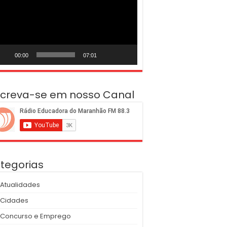
deo
00:00
07:01
screva-se em nosso Canal
tegorias
Atualidades
Cidades
Concurso e Emprego