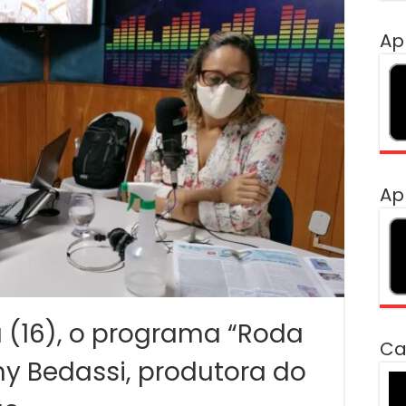
Ap
Ap
a (16), o programa “Roda
Ca
ny Bedassi, produtora do
To
de