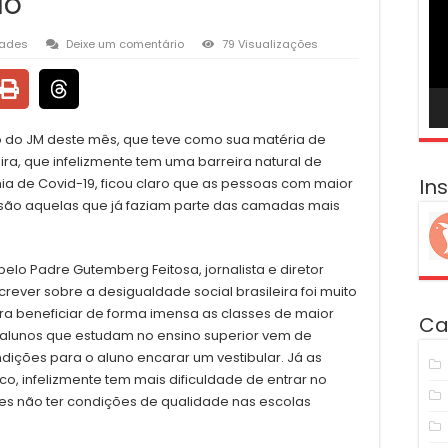
ão
ví
dades
Deixe um comentário
79 Visualizações
ão do JM deste mês, que teve como sua matéria de
ira, que infelizmente tem uma barreira natural de
In
a de Covid-19, ficou claro que as pessoas com maior
s são aquelas que já faziam parte das camadas mais
elo Padre Gutemberg Feitosa, jornalista e diretor
crever sobre a desigualdade social brasileira foi muito
ira beneficiar de forma imensa as classes de maior
Ca
os alunos que estudam no ensino superior vem de
dições para o aluno encarar um vestibular. Já as
o, infelizmente tem mais dificuldade de entrar no
zes não ter condições de qualidade nas escolas