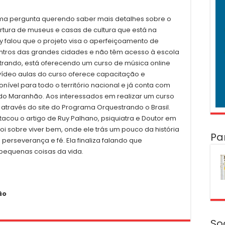
uma pergunta querendo saber mais detalhes sobre o
ertura de museus e casas de cultura que está na
y falou que o projeto visa o aperfeiçoamento de
entros das grandes cidades e não têm acesso à escola
strando, está oferecendo um curso de música online
e vídeo aulas do curso oferece capacitação e
nível para todo o território nacional e já conta com
 do Maranhão. Aos interessados em realizar um curso
o através do site do Programa Orquestrando o Brasil.
stacou o artigo de Ruy Palhano, psiquiatra e Doutor em
oi sobre viver bem, onde ele trás um pouco da história
Pa
perseverança e fé. Ela finaliza falando que
 pequenas coisas da vida.
ão
So