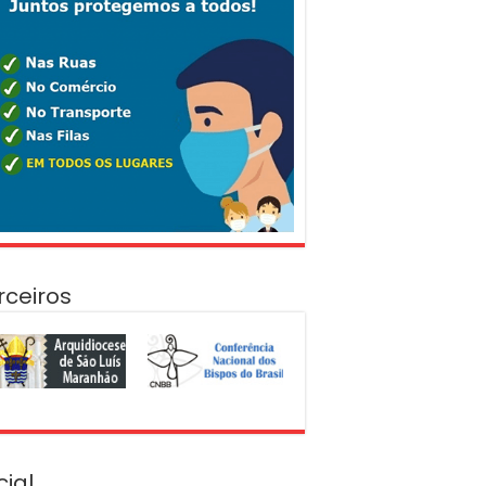
rceiros
cial