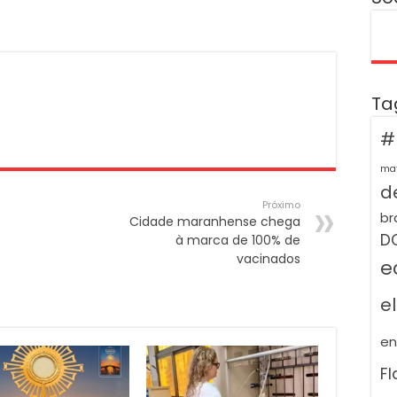
Ta
#
ma
de
Próximo
br
Cidade maranhense chega
D
à marca de 100% de
vacinados
e
e
e
F