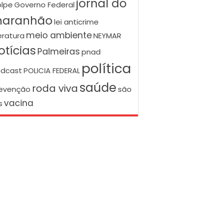
jornal do
lpe
Governo Federal
aranhão
lei anticrime
meio ambiente
teratura
NEYMAR
otícias
Palmeiras
pnad
política
dcast
POLICIA FEDERAL
saúde
roda viva
evenção
são
vacina
s