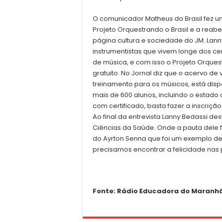
O comunicador Matheus do Brasil fez 
Projeto Orquestrando o Brasil e a reab
página cultura e sociedade do JM. Lann
instrumentistas que vivem longe dos c
de música, e com isso o Projeto Orque
gratuito. No Jornal diz que o acervo d
treinamento para os músicos, está dispo
mais de 600 alunos, incluindo o estado
com certificado, basta fazer a inscriçã
Ao final da entrevista Lanny Bedassi de
Ciências da Saúde. Onde a pauta dele f
do Ayrton Senna que foi um exemplo de 
precisamos encontrar a felicidade nas
Fonte: Rádio Educadora do Maranh