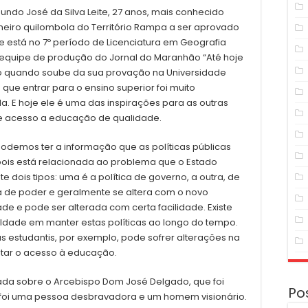
do José da Silva Leite, 27 anos, mais conhecido
meiro quilombola do Território Rampa a ser aprovado
te está no 7º período de Licenciatura em Geografia
 equipe de produção do Jornal do Maranhão “Até hoje
o quando soube da sua provação na Universidade
que entrar para o ensino superior foi muito
a. E hoje ele é uma das inspirações para as outras
e acesso a educação de qualidade.
odemos ter a informação que as políticas públicas
 pois está relacionada ao problema que o Estado
 dois tipos: uma é a política de governo, a outra, de
ia de poder e geralmente se altera com o novo
de e pode ser alterada com certa facilidade. Existe
culdade em manter estas políticas ao longo do tempo.
s estudantis, por exemplo, pode sofrer alterações na
ltar o acesso à educação.
tada sobre o Arcebispo Dom José Delgado, que foi
Po
 foi uma pessoa desbravadora e um homem visionário.