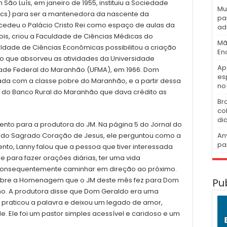
ão Luís, em janeiro de 1955, instituiu a Sociedade
Mu
cs) para ser a mantenedora da nascente da
pa
cedeu o Palácio Cristo Rei como espaço de aulas da
ad
pois, criou a Faculdade de Ciências Médicas do
Mã
ldade de Ciências Econômicas possibilitou a criação
En
 que absorveu as atividades da Universidade
Ap
idade Federal do Maranhão (UFMA), em 1966. Dom
es
a com a classe pobre do Maranhão, e a partir dessa
no 
 do Banco Rural do Maranhão que dava crédito as
Br
co
di
amento para a produtora do JM. Na página 5 do Jornal do
An
 do Sagrado Coração de Jesus, ele perguntou como a
pa
to, Lanny falou que a pessoa que tiver interessada
de para fazer orações diárias, ter uma vida
 consequentemente caminhar em direção ao próximo.
u sobre a Homenagem que o JM deste mês fez para Dom
Pu
no. A produtora disse que Dom Geraldo era uma
 praticou a palavra e deixou um legado de amor,
. Ele foi um pastor simples acessível e caridoso e um