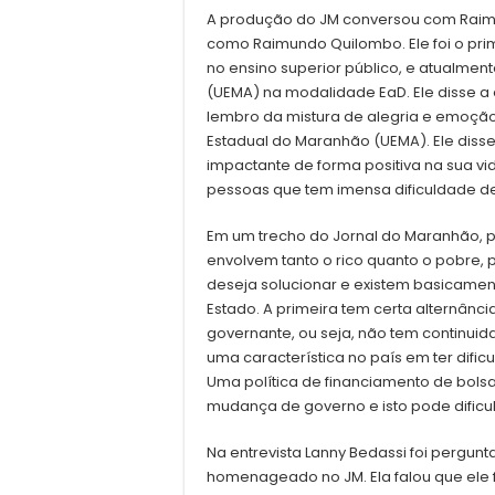
A produção do JM conversou com Raimun
como Raimundo Quilombo. Ele foi o pri
no ensino superior público, e atualmen
(UEMA) na modalidade EaD. Ele disse a
lembro da mistura de alegria e emoçã
Estadual do Maranhão (UEMA). Ele disse 
impactante de forma positiva na sua vid
pessoas que tem imensa dificuldade d
Em um trecho do Jornal do Maranhão, p
envolvem tanto o rico quanto o pobre,
deseja solucionar e existem basicamente
Estado. A primeira tem certa alternânc
governante, ou seja, não tem continuida
uma característica no país em ter difi
Uma política de financiamento de bolsa
mudança de governo e isto pode dificu
Na entrevista Lanny Bedassi foi pergun
homenageado no JM. Ela falou que ele