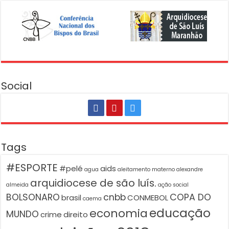
Social
Tags
#ESPORTE
#pelé
aids
agua
aleitamento materno
alexandre
arquidiocese de são luís.
almeida
ação social
BOLSONARO
cnbb
COPA DO
brasil
CONMEBOL
caema
educação
economia
MUNDO
crime
direito