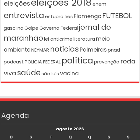
eleições 2018
eleições
enem
entrevista
FUTEBOL
Flamengo
estupro
fies
jornal do
gasolina
Golpe
Governo Federal
maranhão
meio
lei anticrime
literatura
notícias
ambiente
Palmeiras
NEYMAR
pnad
política
roda
podcast
POLICIA FEDERAL
prevenção
saúde
viva
vacina
são luís
Agenda
agosto 2026
D
S
T
Q
Q
S
S