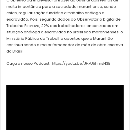
O objetivo da entrevista foi trazer ao ouvinte dois temas de
muita importância para a sociedade maranhense, sendo
estes, regularização fundiária e trabalho análogo a
escravidão. Pois, segundo dados do Observatório Digital de
Trabalho Escravo, 22% dos trabalhadores encontrados em
situação análoga à escravidão no Brasil são maranhenses, o
Ministério Público do Trabalho apontou que o Maranhão
continua sendo o maior fornecedor de mão de obra escrava
do Brasil.
Ouça o nosso Podcast:
https://youtu.be/JHxU5hmsH3E