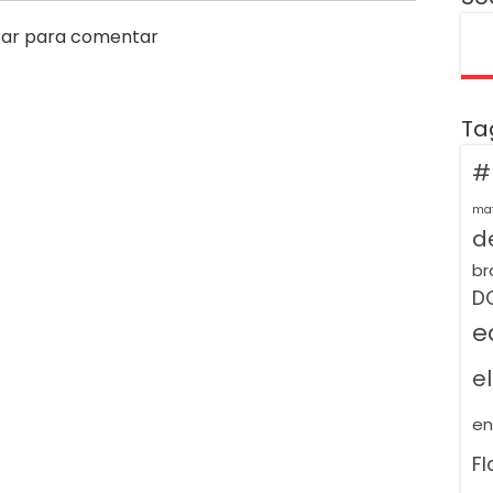
ar para comentar
Ta
#
ma
de
br
D
e
e
e
F