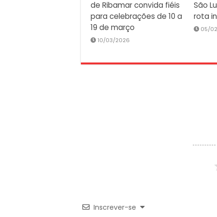
de Ribamar convida fiéis
São Lu
para celebrações de 10 a
rota i
19 de março
05/0
10/03/2026
Inscrever-se