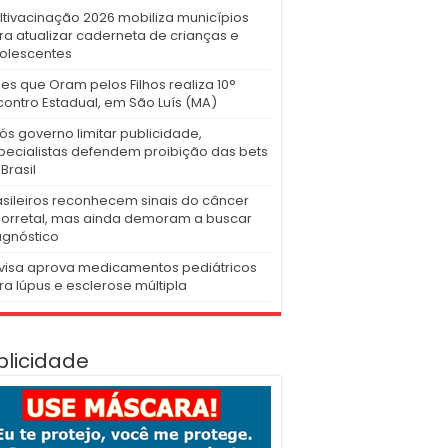
ltivacinação 2026 mobiliza municípios
ra atualizar caderneta de crianças e
olescentes
es que Oram pelos Filhos realiza 10°
contro Estadual, em São Luís (MA)
ós governo limitar publicidade,
pecialistas defendem proibição das bets
Brasil
asileiros reconhecem sinais do câncer
lorretal, mas ainda demoram a buscar
agnóstico
visa aprova medicamentos pediátricos
ra lúpus e esclerose múltipla
blicidade