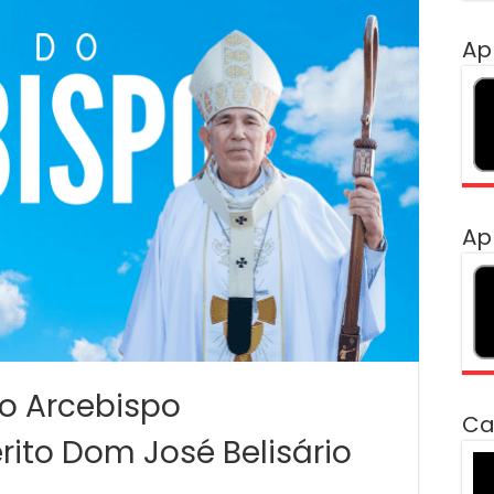
Ap
Ap
do Arcebispo
Ca
ito Dom José Belisário
To
de