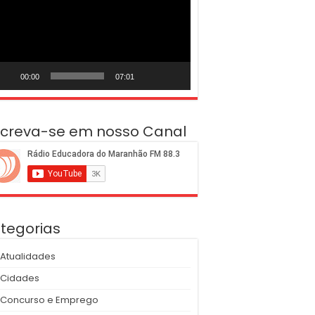
deo
00:00
07:01
screva-se em nosso Canal
tegorias
Atualidades
Cidades
Concurso e Emprego