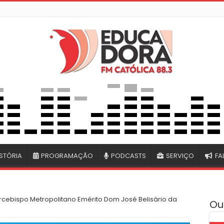
STÓRIA
PROGRAMAÇÃO
PODCASTS
SERVIÇO
FA
rcebispo Metropolitano Emérito Dom José Belisário da
Ou