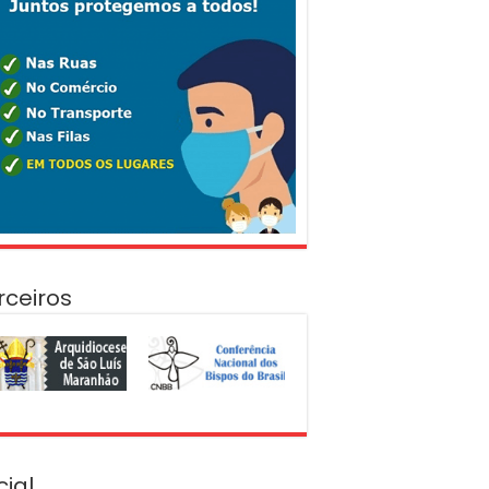
rceiros
cial