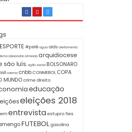
gs
ESPORTE
#pelé
aids
agua
aleitamento
arquidiocese
terno
alexandre almeida
 são luís.
BOLSONARO
ação social
cnbb
COPA
asil
CONMEBOL
caema
O MUNDO
crime
direito
educação
conomia
eleições 2018
leições
entrevista
nem
estupro
fies
FUTEBOL
lamengo
gasolina