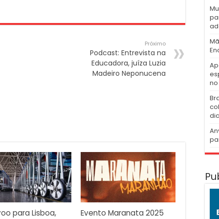
Mu
pa
ad
Mã
Próximo
En
Podcast: Entrevista na
Educadora, juíza Luzia
Ap
Madeiro Neponucena
es
no 
Br
co
di
An
pa
Pu
oo para Lisboa,
Evento Maranata 2025