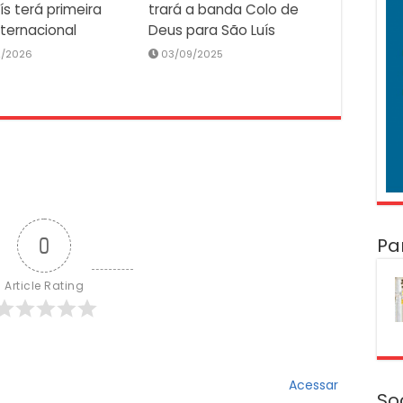
ís terá primeira
trará a banda Colo de
nternacional
Deus para São Luís
2/2026
03/09/2025
Pa
0
Article Rating
Acessar
So