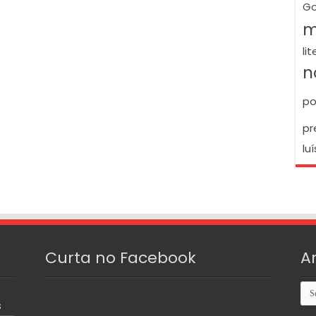
Go
m
li
n
po
pr
luí
Curta no Facebook
A
Arq
S