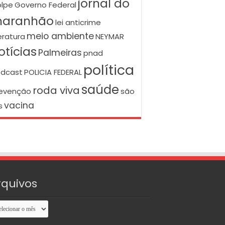
jornal do
lpe
Governo Federal
aranhão
lei anticrime
meio ambiente
teratura
NEYMAR
otícias
Palmeiras
pnad
política
dcast
POLICIA FEDERAL
saúde
roda viva
evenção
são
vacina
s
rquivos
uivos