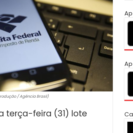
Ap
Ap
rodução / Agência Brasil)
 terça-feira (31) lote
Ca
To
de