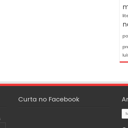
m
li
n
po
pr
luí
Curta no Facebook
A
Arq
S