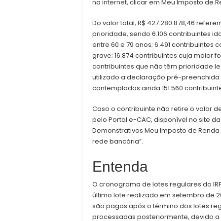
na
internet
, clicar em Meu Imposto de 
Do valor total, R$ 427.280.878,46 refer
prioridade, sendo 6.106 contribuintes i
entre 60 e 79 anos; 6.491 contribuintes
grave; 16.874 contribuintes cuja maior fo
contribuintes que não têm prioridade 
utilizado a declaração pré-preenchida 
contemplados ainda 151.560 contribuintes
Caso o contribuinte não retire o valor d
pelo Portal e-CAC, disponível no site 
Demonstrativos Meu Imposto de Renda e 
rede bancária”.
Entenda
O cronograma de lotes regulares do IR
último lote realizado em setembro de 202
são pagos após o término dos lotes reg
processadas posteriormente, devido a 