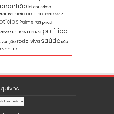
aranhão
lei anticrime
meio ambiente
teratura
NEYMAR
otícias
Palmeiras
pnad
política
dcast
POLICIA FEDERAL
saúde
roda viva
evenção
são
vacina
s
rquivos
uivos