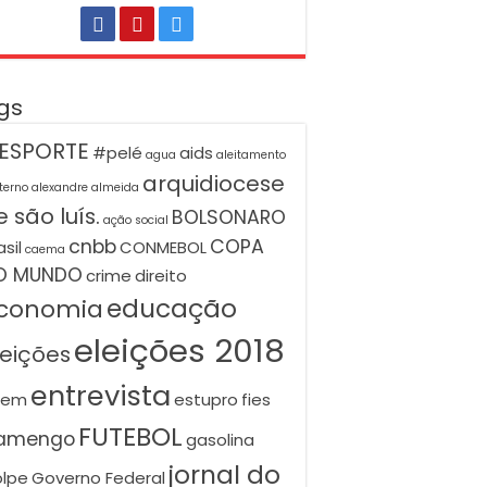
gs
ESPORTE
#pelé
aids
agua
aleitamento
arquidiocese
terno
alexandre almeida
 são luís.
BOLSONARO
ação social
cnbb
COPA
asil
CONMEBOL
caema
O MUNDO
crime
direito
educação
conomia
eleições 2018
leições
entrevista
nem
estupro
fies
FUTEBOL
lamengo
gasolina
jornal do
lpe
Governo Federal