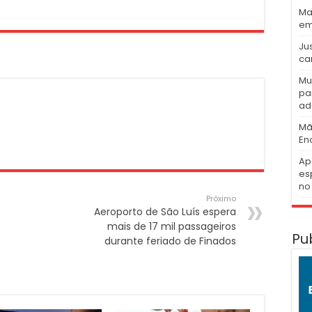
Ma
em
Ju
ca
Mu
pa
ad
Mã
En
Ap
es
no 
Próximo
Aeroporto de São Luís espera
mais de 17 mil passageiros
Pu
durante feriado de Finados