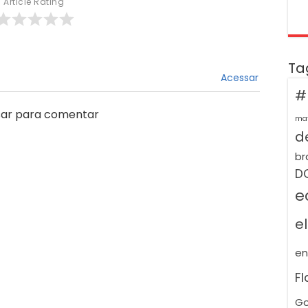
Article Rating
Ta
Acessar
#
ar para comentar
ma
de
br
D
e
e
e
F
Go