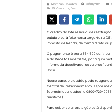
Matheus Coimbra
31/10/2023
75 Visualizações
O crédito do lote residual de restituiç
outubro será feito nesta terça-feira (3
Imposto de Renda, de forma direta ou p
O pagamento é para 354.509 contribuinte
é da Receita Federal. Se, por algum mot
informada desativada, os valores ficar
Brasil.
Nesse caso, o cidadão pode reagendar o
Central de Relacionamento BB por meio
(demais localidades) e 0800-729-0088 (
auditivos).
Para saber se a restituição está dispon