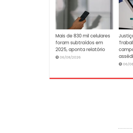
Mais de 830 mil celulares
Justiç
foram subtraídos em
Traba
2025, aponta relatório
campa
asséd
06/08/2026
06/0