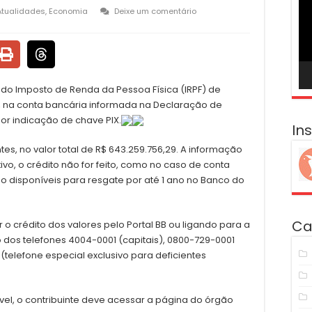
ví
Atualidades
,
Economia
Deixe um comentário
ão do Imposto de Renda da Pessoa Física (IRPF) de
1), na conta bancária informada na Declaração de
or indicação de chave PIX.
In
s, no valor total de R$ 643.259.756,29. A informação
ivo, o crédito não for feito, como no caso de conta
ão disponíveis para resgate por até 1 ano no Banco do
Ca
 crédito dos valores pelo Portal BB ou ligando para a
 dos telefones 4004-0001 (capitais), 0800-729-0001
telefone especial exclusivo para deficientes
ível, o contribuinte deve acessar a página do órgão