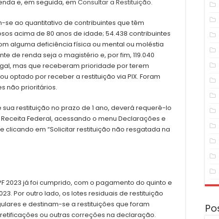
Renda e, em seguida, em
Consultar a Restituição
.
em-se ao quantitativo de contribuintes que têm
dosos acima de 80 anos de idade; 54.438 contribuintes
 com alguma deficiência física ou mental ou moléstia
nte de renda seja o magistério e, por fim, 119.040
legal, mas que receberam prioridade por terem
ou optado por receber a restituição via PIX. Foram
 não prioritários.
e sua restituição no prazo de 1 ano, deverá requerê-lo
da Receita Federal, acessando o menu Declarações e
clicando em “Solicitar restituição não resgatada na
PF 2023 já foi cumprido, com o pagamento do quinto e
3. Por outro lado, os lotes residuais de restituição
ulares e destinam-se a restituições que foram
Po
retificações ou outras correções na declaração.