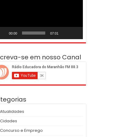
deo
00:00
07:01
screva-se em nosso Canal
tegorias
Atualidades
Cidades
Concurso e Emprego