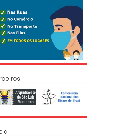
rceiros
cial